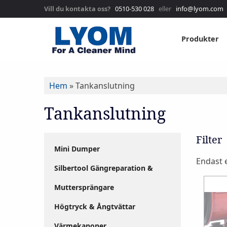
Vill du kontakta oss?
0510-530 028
eller
info@lyom.com
Produkter
Hem
»
Tankanslutning
Tankanslutning
Filter
Mini Dumper
Endast e
Silbertool Gängreparation &
Muttersprängare
Högtryck & Ångtvättar
Värmekanoner