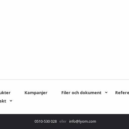
ukter
Kampanjer
Filer och dokument
Refer
akt
0510-530 028
eller
info@lyom.com