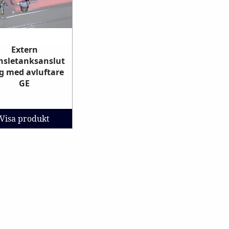
Extern
nsletanksanslut
g med avluftare
GE
Visa produkt