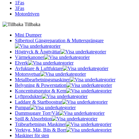
1Fas
3Fas
Motordriven
Tillbaka
Mini Dumper
Silbertool Gängreparation & Muttersprängare
Högtryck & Ångtvättar
Värmekanoner
Elverk
Avfuktare & Luftfuktare
Motorsvetsar
Metallbearbetningsmaskiner
Belysning & Powerstation
Koncentratsprutor & Kem
Lyftprodukter
Laddare & Startboostrar
Pumpar
Dammsugare Torr/Våt
Spill & Absorbtion
Träbearbetnings Maskiner
Verktyg, Mät, Bits & Borr
Maskiner för sten