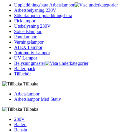
Uppladdningsbara Arbetslampor
Arbetsbelysning 230V
Sökarlampor uppladdningsbara
Ficklampor
Utebelysning 230V
Solcellslampor
Pannlampor
Varningslampor
ATEX Lampor
Automotiv Lampor
UV Lampor
Belysningmaster
Batteripack
Tillbehör
Tillbaka
Arbetslampor
Arbetslampor Med Stativ
Tillbaka
230V
Batteri
Bensin