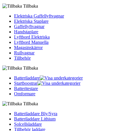
Tillbaka
Elektriska Gaffellyftvagnar
Elektriska Staplare
Gaffellyftvagnar
Handstaplare
Lyftbord Elektriska
Lyftbord Manuella
Magasinskärror
Rullvagnar
Tillbehör
Tillbaka
Batteriladdare
Startboostrar
Batteritestare
Omformare
Tillbaka
Batteriladdare Bly/Syra
Batteriladdare Lithium
Solcellsladdare
Tillbehör laddare