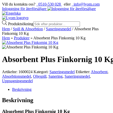
Vill du kontakta oss?
0510-530 028
eller
info@lyom.com
Inloggning för återförsäljare
Produktsökning
Hem
/
Spill & Absorbtion
/
Saneringsmedel
/ Absorbent Plus
Finkornig 10 Kg
Hem
»
Produkter
»
Absorbent Plus Finkornig 10 Kg
Absorbent Plus Finkornig 10 K
Artikelnr:
1600024
Kategori:
Saneringsmedel
Etiketter:
Absorbent
,
Absorbtionsmedel
,
Oljespill
,
Sanering
,
Saneringsmedel
,
Uppsugningsmedel
Beskrivning
Beskrivning
Absorbent Plus Finkornig 10 Kg