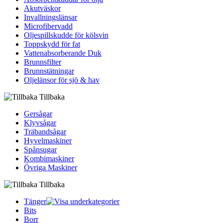
Akutväskor
Invallningslänsar
Microfibervadd
Oljespillskudde för kölsvin
Toppskydd för fat
Vattenabsorberande Duk
Brunnsfilter
Brunnstätningar
Oljelänsor för sjö & hav
Tillbaka
Gersågar
Klyvsågar
Träbandsågar
Hyvelmaskiner
Spånsugar
Kombimaskiner
Övriga Maskiner
Tillbaka
Tänger
Bits
Borr