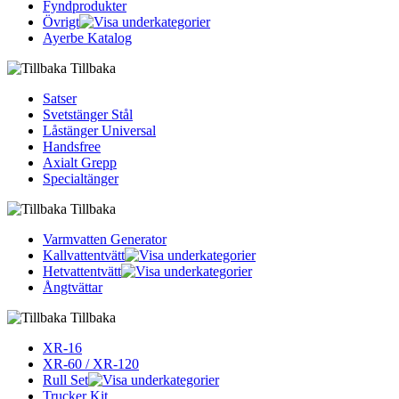
Fyndprodukter
Övrigt
Ayerbe Katalog
Tillbaka
Satser
Svetstänger Stål
Låstänger Universal
Handsfree
Axialt Grepp
Specialtänger
Tillbaka
Varmvatten Generator
Kallvattentvätt
Hetvattentvätt
Ångtvättar
Tillbaka
XR-16
XR-60 / XR-120
Rull Set
Trucker Kit