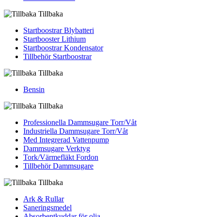
Tillbaka
Startboostrar Blybatteri
Startbooster Lithium
Startboostrar Kondensator
Tillbehör Startboostrar
Tillbaka
Bensin
Tillbaka
Professionella Dammsugare Torr/Våt
Industriella Dammsugare Torr/Våt
Med Integrerad Vattenpump
Dammsugare Verktyg
Tork/Värmefläkt Fordon
Tillbehör Dammsugare
Tillbaka
Ark & Rullar
Saneringsmedel
Absorbentkuddar för olja