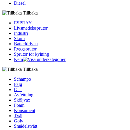
Diesel
Tillbaka
ESPRAY
Livsmedelssprutor
Industri
Skum
Batteridrivna
Ryggsprutor
Sprutor för kylning
Kem
Tillbaka
Schampo
Fälg
Glas
Avfettning
Sköljvax
Foam
Konsument
Tvål
Golv
Smådelstvätt