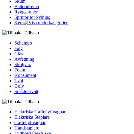
Skum
Batteridrivna
Ryggsprutor
Sprutor för kylning
Kem
Tillbaka
Schampo
Fälg
Glas
Avfettning
Sköljvax
Foam
Konsument
Tvål
Golv
Smådelstvätt
Tillbaka
Elektriska Gaffellyftvagnar
Elektriska Staplare
Gaffellyftvagnar
Handstaplare
Lyftbord Elektriska