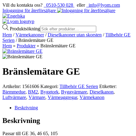
Vill du kontakta oss?
0510-530 028
eller
info@lyom.com
Inloggning för återförsäljare
Produktsökning
Hem
/
Värmekanoner
/
Dieselkanoner utan skorsten
/
Tillbehör GE
Serien
/ Bränslemätare GE
Hem
»
Produkter
»
Bränslemätare GE
Bränslemätare GE
Artikelnr:
1561606
Kategori:
Tillbehör GE Serien
Etiketter:
Biemmedue
,
BM2
,
Byggtork
,
Byggvärmare
,
Dieselkanon
,
Luftvärmare
,
Värmare
,
Värmeaggregar
,
Värmekanon
Beskrivning
Beskrivning
Passar till GE 36, 46 65, 105