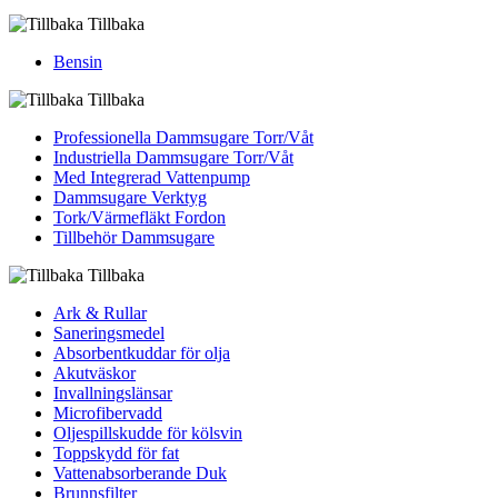
Tillbaka
Bensin
Tillbaka
Professionella Dammsugare Torr/Våt
Industriella Dammsugare Torr/Våt
Med Integrerad Vattenpump
Dammsugare Verktyg
Tork/Värmefläkt Fordon
Tillbehör Dammsugare
Tillbaka
Ark & Rullar
Saneringsmedel
Absorbentkuddar för olja
Akutväskor
Invallningslänsar
Microfibervadd
Oljespillskudde för kölsvin
Toppskydd för fat
Vattenabsorberande Duk
Brunnsfilter