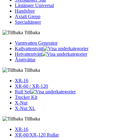
Låstänger Universal
Handsfree
Axialt Grepp
Specialtänger
Tillbaka
Varmvatten Generator
Kallvattentvätt
Hetvattentvätt
Ångtvättar
Tillbaka
XR-16
XR-60 / XR-120
Rull Set
Trucker Kit
X-Nut
X-Nut XL
Tillbaka
XR-16
XR-60/XR-120 Rullar