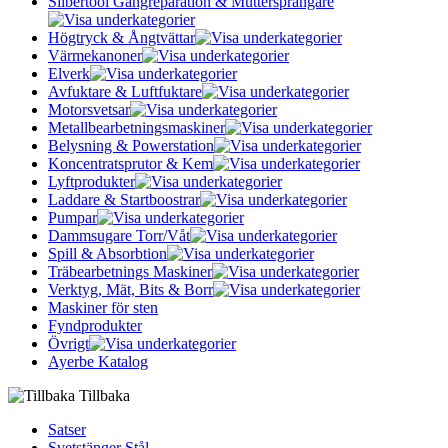
Silbertool Gängreparation & Muttersprängare
Högtryck & Ångtvättar
Värmekanoner
Elverk
Avfuktare & Luftfuktare
Motorsvetsar
Metallbearbetningsmaskiner
Belysning & Powerstation
Koncentratsprutor & Kem
Lyftprodukter
Laddare & Startboostrar
Pumpar
Dammsugare Torr/Våt
Spill & Absorbtion
Träbearbetnings Maskiner
Verktyg, Mät, Bits & Borr
Maskiner för sten
Fyndprodukter
Övrigt
Ayerbe Katalog
Tillbaka
Satser
Svetstänger Stål