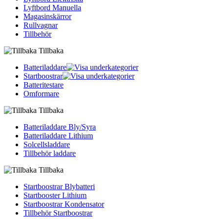
Lyftbord Manuella
Magasinskärror
Rullvagnar
Tillbehör
Tillbaka
Batteriladdare
Startboostrar
Batteritestare
Omformare
Tillbaka
Batteriladdare Bly/Syra
Batteriladdare Lithium
Solcellsladdare
Tillbehör laddare
Tillbaka
Startboostrar Blybatteri
Startbooster Lithium
Startboostrar Kondensator
Tillbehör Startboostrar