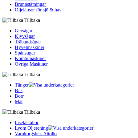
Brunnstätningar
Oljelänsor för sjö & hav
Tillbaka
Gersågar
Klyvsågar
Träbandsågar
Hyvelmaskiner
Spånsugar
Kombimaskiner
Övriga Maskiner
Tillbaka
Tänger
Bits
Borr
Mät
Tillbaka
Insektsfällor
Lyom Oljerening
Varukorgshiss Attollo