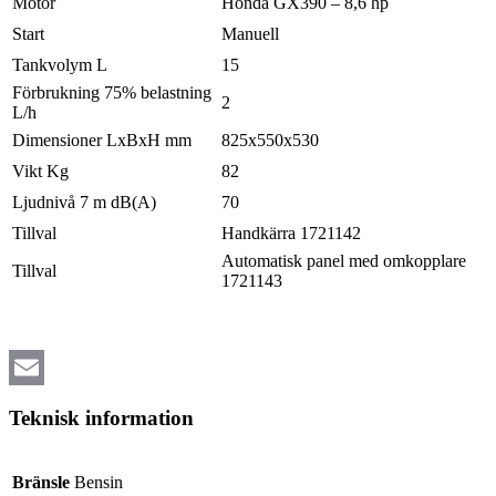
Motor
Honda GX390 – 8,6 hp
Start
Manuell
Tankvolym L
15
Förbrukning 75% belastning
2
L/h
Dimensioner LxBxH mm
825x550x530
Vikt Kg
82
Ljudnivå 7 m dB(A)
70
Tillval
Handkärra 1721142
Automatisk panel med omkopplare
Tillval
1721143
Email
Teknisk information
Bränsle
Bensin