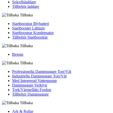
Solcellsladdare
Tillbehör laddare
Tillbaka
Startboostrar Blybatteri
Startbooster Lithium
Startboostrar Kondensator
Tillbehör Startboostrar
Tillbaka
Bensin
Tillbaka
Professionella Dammsugare Torr/Våt
Industriella Dammsugare Torr/Våt
Med Integrerad Vattenpump
Dammsugare Verktyg
Tork/Värmefläkt Fordon
Tillbehör Dammsugare
Tillbaka
Ark & Rullar