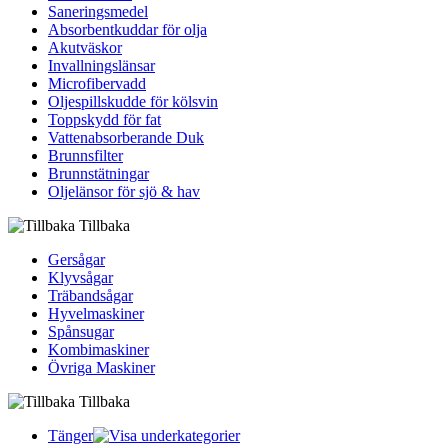
Saneringsmedel
Absorbentkuddar för olja
Akutväskor
Invallningslänsar
Microfibervadd
Oljespillskudde för kölsvin
Toppskydd för fat
Vattenabsorberande Duk
Brunnsfilter
Brunnstätningar
Oljelänsor för sjö & hav
Tillbaka
Gersågar
Klyvsågar
Träbandsågar
Hyvelmaskiner
Spånsugar
Kombimaskiner
Övriga Maskiner
Tillbaka
Tänger