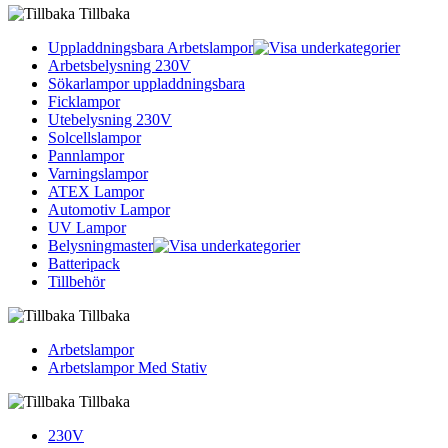
Tillbaka
Uppladdningsbara Arbetslampor
Arbetsbelysning 230V
Sökarlampor uppladdningsbara
Ficklampor
Utebelysning 230V
Solcellslampor
Pannlampor
Varningslampor
ATEX Lampor
Automotiv Lampor
UV Lampor
Belysningmaster
Batteripack
Tillbehör
Tillbaka
Arbetslampor
Arbetslampor Med Stativ
Tillbaka
230V