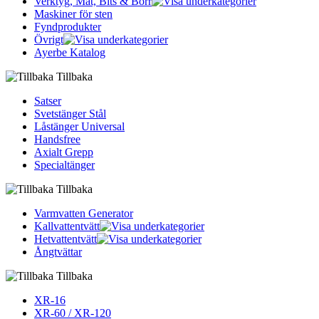
Verktyg, Mät, Bits & Borr
Maskiner för sten
Fyndprodukter
Övrigt
Ayerbe Katalog
Tillbaka
Satser
Svetstänger Stål
Låstänger Universal
Handsfree
Axialt Grepp
Specialtänger
Tillbaka
Varmvatten Generator
Kallvattentvätt
Hetvattentvätt
Ångtvättar
Tillbaka
XR-16
XR-60 / XR-120