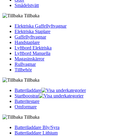
Smådelstvätt
Tillbaka
Elektriska Gaffellyftvagnar
Elektriska Staplare
Gaffellyftvagnar
Handstaplare
Lyftbord Elektriska
Lyftbord Manuella
Magasinskärror
Rullvagnar
Tillbehör
Tillbaka
Batteriladdare
Startboostrar
Batteritestare
Omformare
Tillbaka
Batteriladdare Bly/Syra
Batteriladdare Lithium