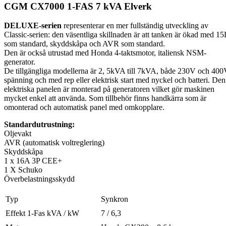
CGM CX7000 1-FAS 7 kVA Elverk
DELUXE-serien
representerar en mer fullständig utveckling av
Classic-serien: den väsentliga skillnaden är att tanken är ökad med 15
som standard, skyddskåpa och AVR som standard.
Den är också utrustad med Honda 4-taktsmotor, italiensk NSM-
generator.
De tillgängliga modellerna är 2, 5kVA till 7kVA, både 230V och 40
spänning och med rep eller elektrisk start med nyckel och batteri. Den
elektriska panelen är monterad på generatoren vilket gör maskinen
mycket enkel att använda. Som tillbehör finns handkärra som är
omonterad och automatisk panel med omkopplare.
Standardutrustning:
Oljevakt
AVR (automatisk voltreglering)
Skyddskåpa
1 x 16A 3P CEE+
1 X Schuko
Överbelastningsskydd
Typ
Synkron
Effekt 1-Fas kVA / kW
7 / 6,3