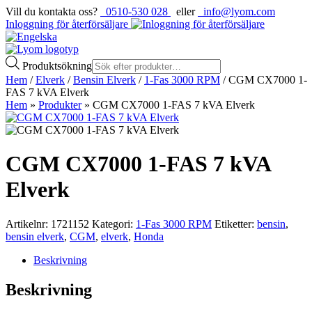
Vill du kontakta oss?
0510-530 028
eller
info@lyom.com
Inloggning för återförsäljare
Produktsökning
Hem
/
Elverk
/
Bensin Elverk
/
1-Fas 3000 RPM
/ CGM CX7000 1-
FAS 7 kVA Elverk
Hem
»
Produkter
»
CGM CX7000 1-FAS 7 kVA Elverk
CGM CX7000 1-FAS 7 kVA
Elverk
Artikelnr:
1721152
Kategori:
1-Fas 3000 RPM
Etiketter:
bensin
,
bensin elverk
,
CGM
,
elverk
,
Honda
Beskrivning
Beskrivning