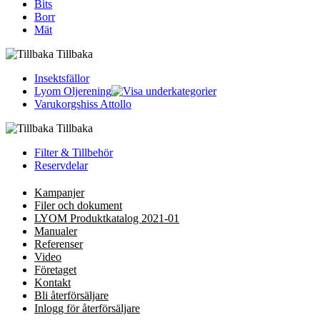
Bits
Borr
Mät
Tillbaka
Insektsfällor
Lyom Oljerening
Varukorgshiss Attollo
Tillbaka
Filter & Tillbehör
Reservdelar
Kampanjer
Filer och dokument
LYOM Produktkatalog 2021-01
Manualer
Referenser
Video
Företaget
Kontakt
Bli återförsäljare
Inlogg för återförsäljare