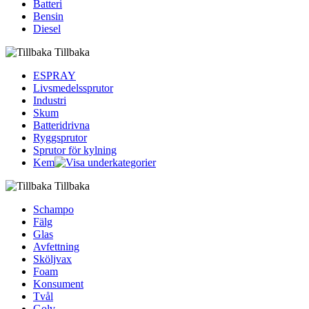
Batteri
Bensin
Diesel
Tillbaka
ESPRAY
Livsmedelssprutor
Industri
Skum
Batteridrivna
Ryggsprutor
Sprutor för kylning
Kem
Tillbaka
Schampo
Fälg
Glas
Avfettning
Sköljvax
Foam
Konsument
Tvål
Golv