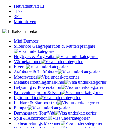
Hetvattentvätt El
1Fas
3Fas
Motordriven
Tillbaka
Mini Dumper
Silbertool Gängreparation & Muttersprängare
Högtryck & Ångtvättar
Värmekanoner
Elverk
Avfuktare & Luftfuktare
Motorsvetsar
Metallbearbetningsmaskiner
Belysning & Powerstation
Koncentratsprutor & Kem
Lyftprodukter
Laddare & Startboostrar
Pumpar
Dammsugare Torr/Våt
Spill & Absorbtion
Träbearbetnings Maskiner