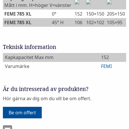
Mått i mm. H=höger V=vänster
FEMI 785 XL
0°
152
150×150
205×150
FEMI 785 XL
45° H
106
102×102
105×95
Teknisk information
Kapkapacitet Max mm
152
Varumärke
FEMI
Är du intresserad av produkten?
Hör gärna av dig om du vill be om offert.
Be om offert