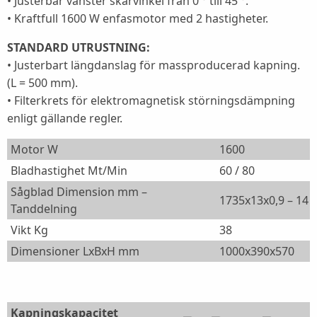
• Justerbar vänster skärvinkel från 0 ° till 45 °.
• Kraftfull 1600 W enfasmotor med 2 hastigheter.
STANDARD UTRUSTNING:
• Justerbart längdanslag för massproducerad kapning.
(L = 500 mm).
• Filterkrets för elektromagnetisk störningsdämpning
enligt gällande regler.
Motor W
1600
Bladhastighet Mt/Min
60 / 80
Sågblad Dimension mm –
1735x13x0,9 – 14
Tanddelning
Vikt Kg
38
Dimensioner LxBxH mm
1000x390x570
Kapningskapacitet