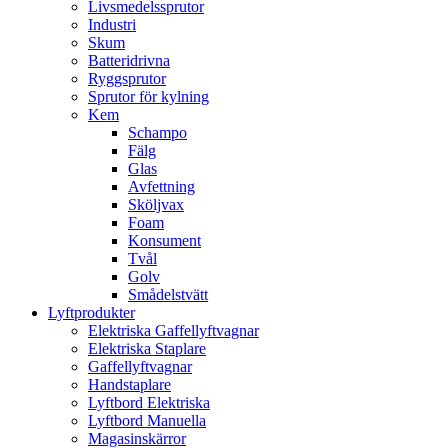
Livsmedelssprutor
Industri
Skum
Batteridrivna
Ryggsprutor
Sprutor för kylning
Kem
Schampo
Fälg
Glas
Avfettning
Sköljvax
Foam
Konsument
Tvål
Golv
Smådelstvätt
Lyftprodukter
Elektriska Gaffellyftvagnar
Elektriska Staplare
Gaffellyftvagnar
Handstaplare
Lyftbord Elektriska
Lyftbord Manuella
Magasinskärror