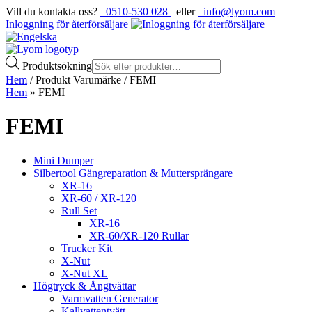
Vill du kontakta oss?
0510-530 028
eller
info@lyom.com
Inloggning för återförsäljare
Produktsökning
Hem
/ Produkt Varumärke / FEMI
Hem
»
FEMI
FEMI
Mini Dumper
Silbertool Gängreparation & Muttersprängare
XR-16
XR-60 / XR-120
Rull Set
XR-16
XR-60/XR-120 Rullar
Trucker Kit
X-Nut
X-Nut XL
Högtryck & Ångtvättar
Varmvatten Generator
Kallvattentvätt