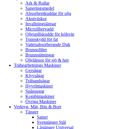
Ark & Rullar
Saneringsmedel
Absorbentkuddar för olja
Akutväskor
Invallningslänsar
Microfibervadd
Oljespillskudde för kölsvin
Toppskydd för fat
Vattenabsorberande Duk
Brunnsfilter
Brunnstätningar
Oljelänsor för sjö & hav
Träbearbetnings Maskiner
Gersågar
Klyvsågar
Träbandsågar
Hyvelmaskiner
Spånsugar
Kombimaskiner
Övriga Maskiner
Verktyg, Mät, Bits & Borr
Tänger
Satser
Svetstänger Stål
Låstänger Universal