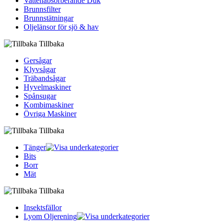
Vattenabsorberande Duk
Brunnsfilter
Brunnstätningar
Oljelänsor för sjö & hav
Tillbaka
Gersågar
Klyvsågar
Träbandsågar
Hyvelmaskiner
Spånsugar
Kombimaskiner
Övriga Maskiner
Tillbaka
Tänger
Bits
Borr
Mät
Tillbaka
Insektsfällor
Lyom Oljerening