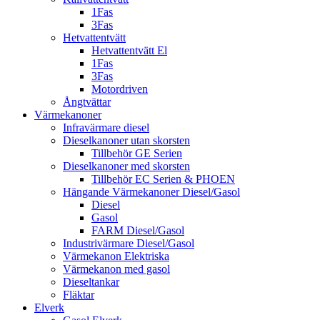
1Fas
3Fas
Hetvattentvätt
Hetvattentvätt El
1Fas
3Fas
Motordriven
Ångtvättar
Värmekanoner
Infravärmare diesel
Dieselkanoner utan skorsten
Tillbehör GE Serien
Dieselkanoner med skorsten
Tillbehör EC Serien & PHOEN
Hängande Värmekanoner Diesel/Gasol
Diesel
Gasol
FARM Diesel/Gasol
Industrivärmare Diesel/Gasol
Värmekanon Elektriska
Värmekanon med gasol
Dieseltankar
Fläktar
Elverk