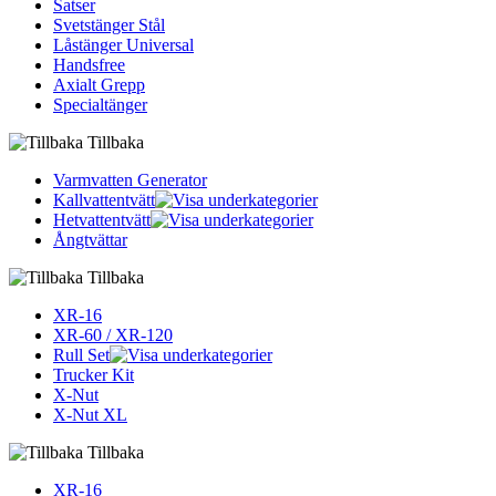
Satser
Svetstänger Stål
Låstänger Universal
Handsfree
Axialt Grepp
Specialtänger
Tillbaka
Varmvatten Generator
Kallvattentvätt
Hetvattentvätt
Ångtvättar
Tillbaka
XR-16
XR-60 / XR-120
Rull Set
Trucker Kit
X-Nut
X-Nut XL
Tillbaka
XR-16