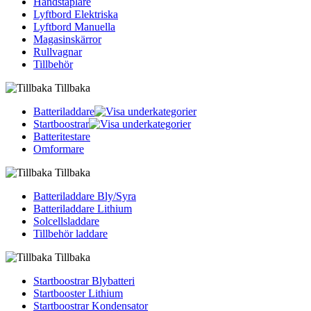
Handstaplare
Lyftbord Elektriska
Lyftbord Manuella
Magasinskärror
Rullvagnar
Tillbehör
Tillbaka
Batteriladdare
Startboostrar
Batteritestare
Omformare
Tillbaka
Batteriladdare Bly/Syra
Batteriladdare Lithium
Solcellsladdare
Tillbehör laddare
Tillbaka
Startboostrar Blybatteri
Startbooster Lithium
Startboostrar Kondensator