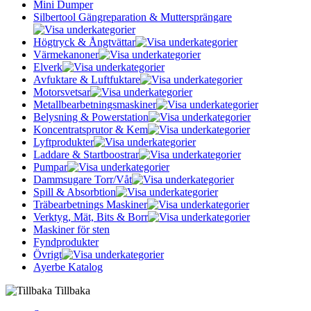
Mini Dumper
Silbertool Gängreparation & Muttersprängare
Högtryck & Ångtvättar
Värmekanoner
Elverk
Avfuktare & Luftfuktare
Motorsvetsar
Metallbearbetningsmaskiner
Belysning & Powerstation
Koncentratsprutor & Kem
Lyftprodukter
Laddare & Startboostrar
Pumpar
Dammsugare Torr/Våt
Spill & Absorbtion
Träbearbetnings Maskiner
Verktyg, Mät, Bits & Borr
Maskiner för sten
Fyndprodukter
Övrigt
Ayerbe Katalog
Tillbaka