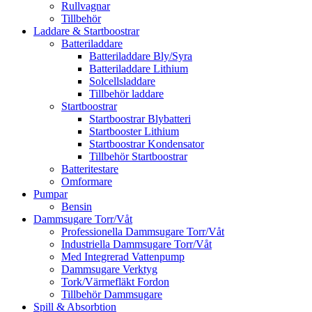
Rullvagnar
Tillbehör
Laddare & Startboostrar
Batteriladdare
Batteriladdare Bly/Syra
Batteriladdare Lithium
Solcellsladdare
Tillbehör laddare
Startboostrar
Startboostrar Blybatteri
Startbooster Lithium
Startboostrar Kondensator
Tillbehör Startboostrar
Batteritestare
Omformare
Pumpar
Bensin
Dammsugare Torr/Våt
Professionella Dammsugare Torr/Våt
Industriella Dammsugare Torr/Våt
Med Integrerad Vattenpump
Dammsugare Verktyg
Tork/Värmefläkt Fordon
Tillbehör Dammsugare
Spill & Absorbtion