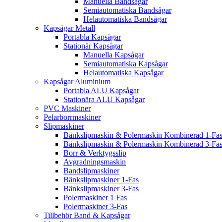
Manuella Bandsågar
Semiautomatiska Bandsågar
Helautomatiska Bandsågar
Kapsågar Metall
Portabla Kapsågar
Stationär Kapsågar
Manuella Kapsågar
Semiautomatiska Kapsågar
Helautomatiska Kapsågar
Kapsågar Aluminium
Portabla ALU Kapsågar
Stationära ALU Kapsågar
PVC Maskiner
Pelarborrmaskiner
Slipmaskiner
Bänkslipmaskin & Polermaskin Kombinerad 1-Fa
Bänkslipmaskin & Polermaskin Kombinerad 3-Fa
Borr & Verktygsslip
Avgradningsmaskin
Bandslipmaskiner
Bänkslipmaskiner 1-Fas
Bänkslipmaskiner 3-Fas
Polermaskiner 1 Fas
Polermaskiner 3-Fas
Tillbehör Band & Kapsågar