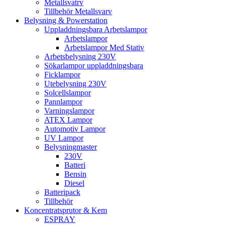
Metallsvatrv
Tillbehör Metallsvarv
Belysning & Powerstation
Uppladdningsbara Arbetslampor
Arbetslampor
Arbetslampor Med Stativ
Arbetsbelysning 230V
Sökarlampor uppladdningsbara
Ficklampor
Utebelysning 230V
Solcellslampor
Pannlampor
Varningslampor
ATEX Lampor
Automotiv Lampor
UV Lampor
Belysningmaster
230V
Batteri
Bensin
Diesel
Batteripack
Tillbehör
Koncentratsprutor & Kem
ESPRAY