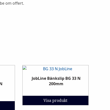
 be om offert.
/
JobLine Bänkslip BG 33 N
 N
200mm
Visa produkt