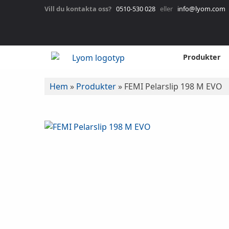
Vill du kontakta oss?
0510-530 028
eller
info@lyom.com
Produkter
Hem
»
Produkter
»
FEMI Pelarslip 198 M EVO