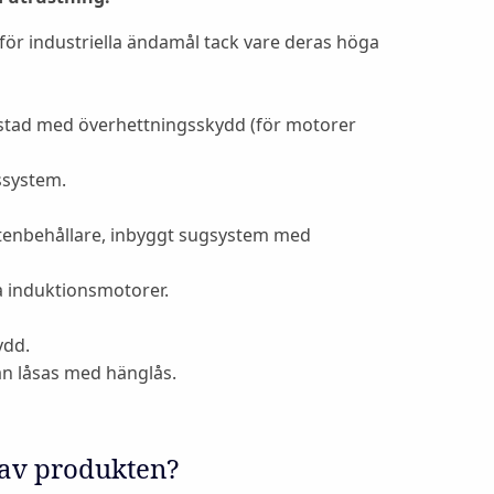
för industriella ändamål tack vare deras höga
ustad med överhettningsskydd (för motorer
ssystem.
tenbehållare, inbyggt sugsystem med
sta induktionsmotorer.
ydd.
n låsas med hänglås.
 av produkten?