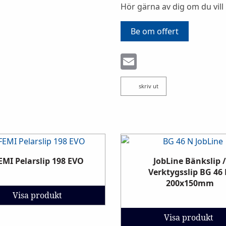
Hör gärna av dig om du vill
Be om offert
Email
skriv ut
EMI Pelarslip 198 EVO
JobLine Bänkslip 
Verktygsslip BG 46
200x150mm
Visa produkt
Visa produkt