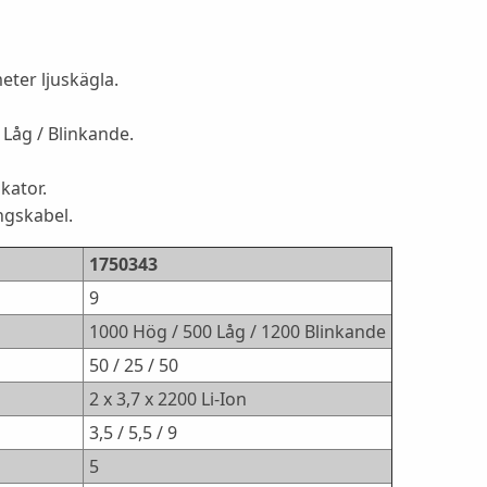
eter ljuskägla.
 Låg / Blinkande.
kator.
ngskabel.
1750343
9
1000 Hög / 500 Låg / 1200 Blinkande
50 / 25 / 50
2 x 3,7 x 2200 Li-Ion
3,5 / 5,5 / 9
5