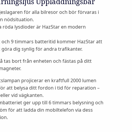
arningsljus Uppladdningsbar
jeslagaren för alla bilresor och bör förvaras i
en nödsituation.
a röda lysdioder är HazStar en modern
t och 9 timmars batteritid kommer HazStar att
göra dig synlig för andra trafikanter.
 tas bort från enheten och fästas på ditt
magneter.
lampan projicerar en kraftfull 2000 lumen
r att belysa ditt fordon i tid för reparation –
eller vid vägkanten.
batteriet ger upp till 6 timmars belysning och
röm för att ladda din mobiltelefon via dess
ion.