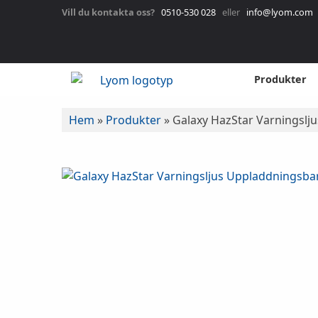
Vill du kontakta oss?
0510-530 028
eller
info@lyom.com
Produkter
Hem
»
Produkter
»
Galaxy HazStar Varningslj