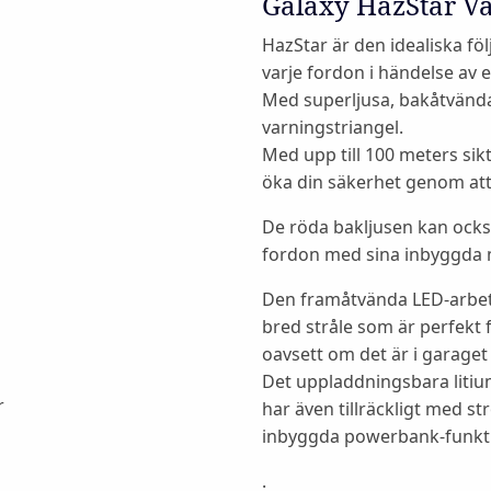
Galaxy HazStar V
HazStar är den idealiska föl
varje fordon i händelse av 
Med superljusa, bakåtvänd
varningstriangel.
Med upp till 100 meters sik
öka din säkerhet genom att 
De röda bakljusen kan också
fordon med sina inbyggda 
Den framåtvända LED-arbets
bred stråle som är perfekt fö
oavsett om det är i garaget 
Det uppladdningsbara litium
har även tillräckligt med st
inbyggda powerbank-funkt
.