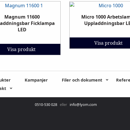
Magnum 11600
Micro 1000 Arbetsla
addningsbar Ficklampa
Uppladdningsbar L
LED
Visa produkt
Visa produkt
ukter
Kampanjer
Filer och dokument
Refer
akt
0510-530 028
eller
info@lyom.com