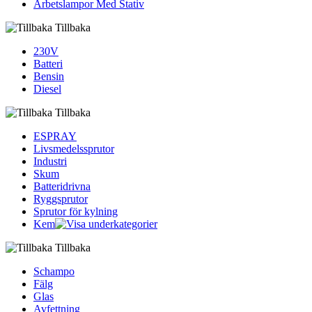
Arbetslampor Med Stativ
Tillbaka
230V
Batteri
Bensin
Diesel
Tillbaka
ESPRAY
Livsmedelssprutor
Industri
Skum
Batteridrivna
Ryggsprutor
Sprutor för kylning
Kem
Tillbaka
Schampo
Fälg
Glas
Avfettning