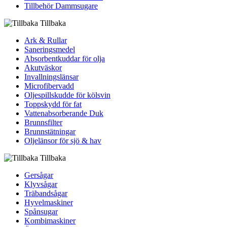
Tillbehör Dammsugare
Tillbaka
Ark & Rullar
Saneringsmedel
Absorbentkuddar för olja
Akutväskor
Invallningslänsar
Microfibervadd
Oljespillskudde för kölsvin
Toppskydd för fat
Vattenabsorberande Duk
Brunnsfilter
Brunnstätningar
Oljelänsor för sjö & hav
Tillbaka
Gersågar
Klyvsågar
Träbandsågar
Hyvelmaskiner
Spånsugar
Kombimaskiner