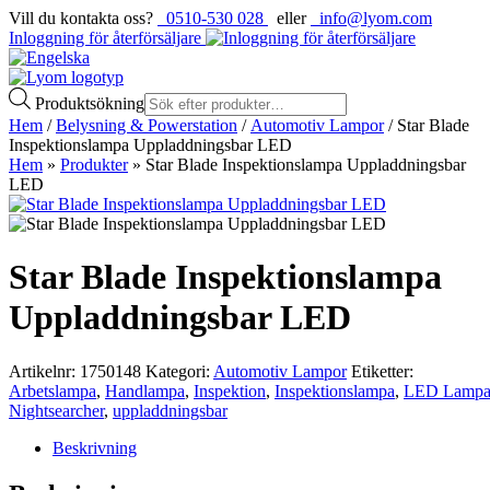
Vill du kontakta oss?
0510-530 028
eller
info@lyom.com
Inloggning för återförsäljare
Produktsökning
Hem
/
Belysning & Powerstation
/
Automotiv Lampor
/ Star Blade
Inspektionslampa Uppladdningsbar LED
Hem
»
Produkter
»
Star Blade Inspektionslampa Uppladdningsbar
LED
Star Blade Inspektionslampa
Uppladdningsbar LED
Artikelnr:
1750148
Kategori:
Automotiv Lampor
Etiketter:
Arbetslampa
,
Handlampa
,
Inspektion
,
Inspektionslampa
,
LED Lamp
Nightsearcher
,
uppladdningsbar
Beskrivning