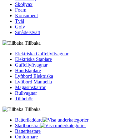
Sköljvax
Foam
Konsument
Tvål
Golv
Smådelstvätt
Tillbaka
Elektriska Gaffellyftvagnar
Elektriska Staplare
Gaffellyftvagnar
Handstaplare
Lyftbord Elektriska
Lyftbord Manuella
Magasinskärror
Rullvagnar
Tillbehör
Tillbaka
Batteriladdare
Startboostrar
Batteritestare
Omformare