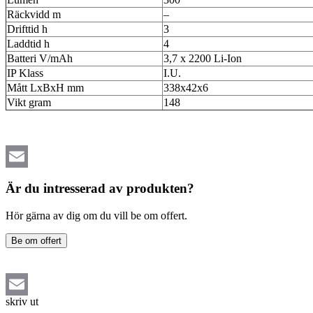
Räckvidd m
–
Drifttid h
3
Laddtid h
4
Batteri V/mAh
3,7 x 2200 Li-Ion
IP Klass
I.U.
Mått LxBxH mm
338x42x6
Vikt gram
148
Email
Är du intresserad av produkten?
Hör gärna av dig om du vill be om offert.
Be om offert
skriv ut
Email