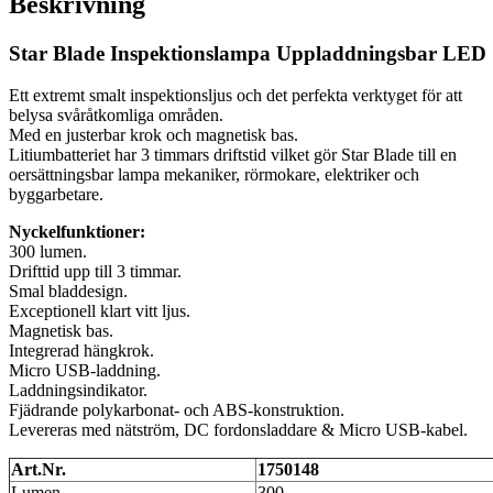
Beskrivning
Star Blade Inspektionslampa Uppladdningsbar LED
Ett extremt smalt inspektionsljus och det perfekta verktyget för att
belysa svåråtkomliga områden.
Med en justerbar krok och magnetisk bas.
Litiumbatteriet har 3 timmars driftstid vilket gör Star Blade till en
oersättningsbar lampa mekaniker, rörmokare, elektriker och
byggarbetare.
Nyckelfunktioner:
300 lumen.
Drifttid upp till 3 timmar.
Smal bladdesign.
Exceptionell klart vitt ljus.
Magnetisk bas.
Integrerad hängkrok.
Micro USB-laddning.
Laddningsindikator.
Fjädrande polykarbonat- och ABS-konstruktion.
Levereras med nätström, DC fordonsladdare & Micro USB-kabel.
Art.Nr.
1750148
Lumen
300