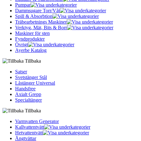
Pumpar
Dammsugare Torr/Våt
Spill & Absorbtion
Träbearbetnings Maskiner
Verktyg, Mät, Bits & Borr
Maskiner för sten
Fyndprodukter
Övrigt
Ayerbe Katalog
Tillbaka
Satser
Svetstänger Stål
Låstänger Universal
Handsfree
Axialt Grepp
Specialtänger
Tillbaka
Varmvatten Generator
Kallvattentvätt
Hetvattentvätt
Ångtvättar