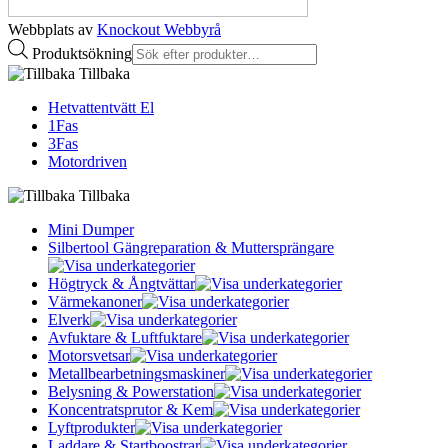
Webbplats av
Knockout Webbyrå
Produktsökning
Tillbaka
Hetvattentvätt El
1Fas
3Fas
Motordriven
Tillbaka
Mini Dumper
Silbertool Gängreparation & Muttersprängare
Högtryck & Ångtvättar
Värmekanoner
Elverk
Avfuktare & Luftfuktare
Motorsvetsar
Metallbearbetningsmaskiner
Belysning & Powerstation
Koncentratsprutor & Kem
Lyftprodukter
Laddare & Startboostrar