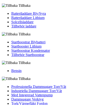
Tillbaka
Batteriladdare Bly/Syra
Batteriladdare Lithium
Solcellsladdare
Tillbehör laddare
Tillbaka
Startboostrar Blybatteri
Startbooster Lithium
Startboostrar Kondensator
Tillbehör Startboostrar
Tillbaka
Bensin
Tillbaka
Professionella Dammsugare Torr/Våt
Industriella Dammsugare Torr/Våt
Med Integrerad Vattenpump
Dammsugare Verktyg
Tork/Värmefläkt Fordon