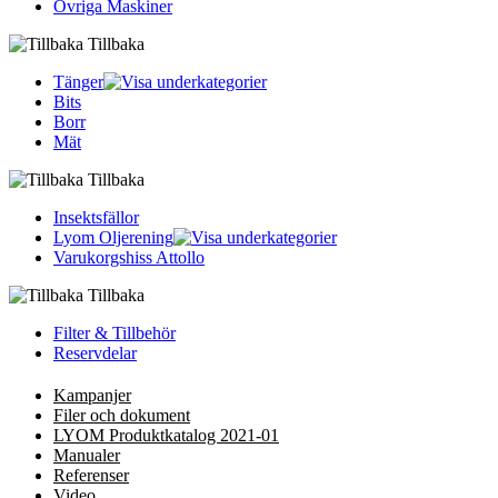
Övriga Maskiner
Tillbaka
Tänger
Bits
Borr
Mät
Tillbaka
Insektsfällor
Lyom Oljerening
Varukorgshiss Attollo
Tillbaka
Filter & Tillbehör
Reservdelar
Kampanjer
Filer och dokument
LYOM Produktkatalog 2021-01
Manualer
Referenser
Video