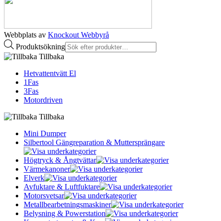
Webbplats av
Knockout Webbyrå
Produktsökning
Tillbaka
Hetvattentvätt El
1Fas
3Fas
Motordriven
Tillbaka
Mini Dumper
Silbertool Gängreparation & Muttersprängare
Högtryck & Ångtvättar
Värmekanoner
Elverk
Avfuktare & Luftfuktare
Motorsvetsar
Metallbearbetningsmaskiner
Belysning & Powerstation