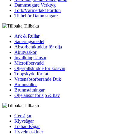
Dammsugare Verktyg
Tork/Värmefläkt Fordon
Tillbehör Dammsugare
Tillbaka
Ark & Rullar
Saneringsmedel
Absorbentkuddar för olja
Akutväskor
Invallningslänsar
Microfibervadd
Oljespillskudde för kölsvin
Toppskydd för fat
Vattenabsorberande Duk
Brunnsfilter
Brunnstätningar
Oljelänsor för sjö & hav
Tillbaka
Gersågar
Klyvsågar
Träbandsågar
Hyvelmaskiner