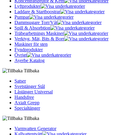
Koncentratsprutor & Kem
Lyftprodukter
Laddare & Startboostrar
Pumpar
Dammsugare Torr/Våt
Spill & Absorbtion
Träbearbetnings Maskiner
Verktyg, Mät, Bits & Borr
Maskiner för sten
Fyndprodukter
Övrigt
Ayerbe Katalog
Tillbaka
Satser
Svetstänger Stål
Låstänger Universal
Handsfree
Axialt Grepp
Specialtänger
Tillbaka
Varmvatten Generator
Kallvattentvätt