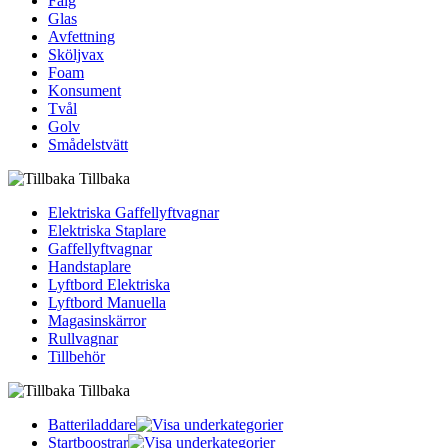
Fälg
Glas
Avfettning
Sköljvax
Foam
Konsument
Tvål
Golv
Smådelstvätt
Tillbaka
Elektriska Gaffellyftvagnar
Elektriska Staplare
Gaffellyftvagnar
Handstaplare
Lyftbord Elektriska
Lyftbord Manuella
Magasinskärror
Rullvagnar
Tillbehör
Tillbaka
Batteriladdare
Startboostrar