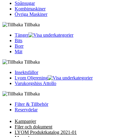
Spånsugar
Kombimaskiner
Övriga Maskiner
Tillbaka
Tänger
Bits
Borr
Mät
Tillbaka
Insektsfällor
Lyom Oljerening
Varukorgshiss Attollo
Tillbaka
Filter & Tillbehör
Reservdelar
Kampanjer
Filer och dokument
LYOM Produktkatalog 2021-01