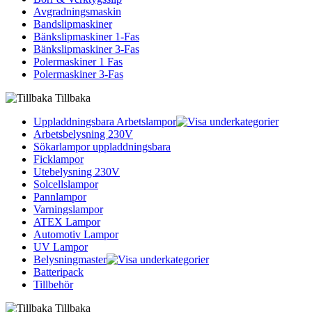
Avgradningsmaskin
Bandslipmaskiner
Bänkslipmaskiner 1-Fas
Bänkslipmaskiner 3-Fas
Polermaskiner 1 Fas
Polermaskiner 3-Fas
Tillbaka
Uppladdningsbara Arbetslampor
Arbetsbelysning 230V
Sökarlampor uppladdningsbara
Ficklampor
Utebelysning 230V
Solcellslampor
Pannlampor
Varningslampor
ATEX Lampor
Automotiv Lampor
UV Lampor
Belysningmaster
Batteripack
Tillbehör
Tillbaka