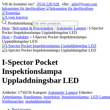
Vill du kontakta oss?
0510-530 028
eller
info@lyom.com
Inloggning för återförsäljare
Produktsökning
Hem
/
Belysning & Powerstation
/
Automotiv Lampor
/ I-Spector
Pocket Inspektionslampa Uppladdningsbar LED
Hem
»
Produkter
»
I-Spector Pocket Inspektionslampa
Uppladdningsbar LED
I-Spector Pocket
Inspektionslampa
Uppladdningsbar LED
Artikelnr:
1750256
Kategori:
Automotiv Lampor
Etiketter:
Arbetslampa
,
Handlampa
,
Inspektion
,
Inspektionslampa
,
LED Lamp
Nightsearcher
,
uppladdningsbar
Beskrivning