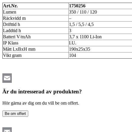
Art.Nr.
1750256
Lumen
350 / 110 / 120
Räckvidd m
–
Drifttid h
1,5 / 5,5 / 4,5
Laddtid h
3
Batteri V/mAh
3,7 x 1100 Li-Ion
IP Klass
I.U.
Mått LxBxH mm
190x25x35
Vikt gram
104
Email
Är du intresserad av produkten?
Hör gärna av dig om du vill be om offert.
Be om offert