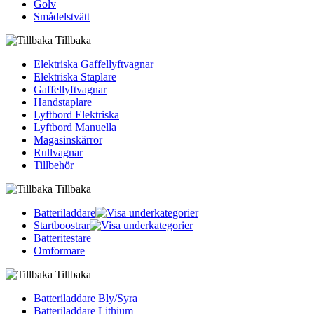
Golv
Smådelstvätt
Tillbaka
Elektriska Gaffellyftvagnar
Elektriska Staplare
Gaffellyftvagnar
Handstaplare
Lyftbord Elektriska
Lyftbord Manuella
Magasinskärror
Rullvagnar
Tillbehör
Tillbaka
Batteriladdare
Startboostrar
Batteritestare
Omformare
Tillbaka
Batteriladdare Bly/Syra
Batteriladdare Lithium