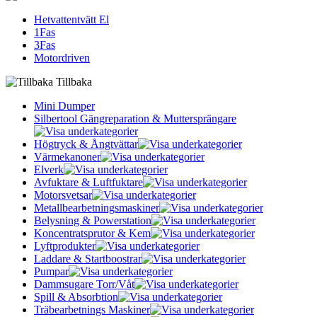
Hetvattentvätt El
1Fas
3Fas
Motordriven
Tillbaka
Mini Dumper
Silbertool Gängreparation & Muttersprängare
Högtryck & Ångtvättar
Värmekanoner
Elverk
Avfuktare & Luftfuktare
Motorsvetsar
Metallbearbetningsmaskiner
Belysning & Powerstation
Koncentratsprutor & Kem
Lyftprodukter
Laddare & Startboostrar
Pumpar
Dammsugare Torr/Våt
Spill & Absorbtion
Träbearbetnings Maskiner