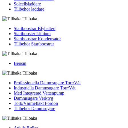
Solcellsladdare
Tillbehör laddare
Tillbaka
Startboostrar Blybatteri
Startbooster Lithium
Startboostrar Kondensator
Tillbehör Startboostrar
Tillbaka
Bensin
Tillbaka
Professionella Dammsugare Torr/Våt
Industriella Dammsugare Torr/Våt
Med Integrerad Vattenpump
Dammsugare Verktyg
Tork/Värmefläkt Fordon
Tillbehör Dammsugare
Tillbaka
Ark & Rullar