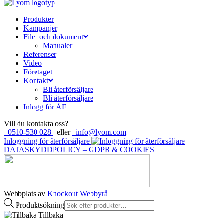
Produkter
Kampanjer
Filer och dokument
Manualer
Referenser
Video
Företaget
Kontakt
Bli återförsäljare
Bli återförsäljare
Inlogg för ÅF
Vill du kontakta oss?
0510-530 028
eller
info@lyom.com
Inloggning för återförsäljare
DATASKYDDPOLICY – GDPR & COOKIES
Webbplats av
Knockout Webbyrå
Produktsökning
Tillbaka