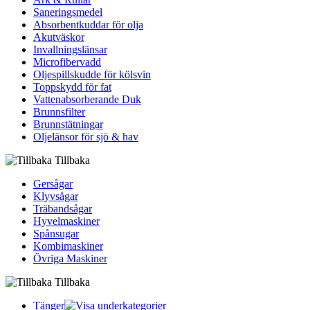
Saneringsmedel
Absorbentkuddar för olja
Akutväskor
Invallningslänsar
Microfibervadd
Oljespillskudde för kölsvin
Toppskydd för fat
Vattenabsorberande Duk
Brunnsfilter
Brunnstätningar
Oljelänsor för sjö & hav
Tillbaka
Gersågar
Klyvsågar
Träbandsågar
Hyvelmaskiner
Spånsugar
Kombimaskiner
Övriga Maskiner
Tillbaka
Tänger