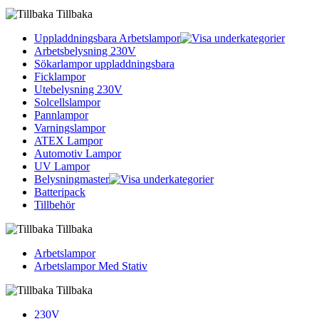
Tillbaka
Uppladdningsbara Arbetslampor
Arbetsbelysning 230V
Sökarlampor uppladdningsbara
Ficklampor
Utebelysning 230V
Solcellslampor
Pannlampor
Varningslampor
ATEX Lampor
Automotiv Lampor
UV Lampor
Belysningmaster
Batteripack
Tillbehör
Tillbaka
Arbetslampor
Arbetslampor Med Stativ
Tillbaka
230V