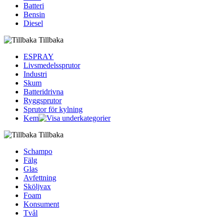
Batteri
Bensin
Diesel
Tillbaka
ESPRAY
Livsmedelssprutor
Industri
Skum
Batteridrivna
Ryggsprutor
Sprutor för kylning
Kem
Tillbaka
Schampo
Fälg
Glas
Avfettning
Sköljvax
Foam
Konsument
Tvål