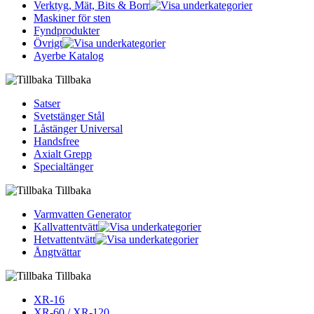
Verktyg, Mät, Bits & Borr
Maskiner för sten
Fyndprodukter
Övrigt
Ayerbe Katalog
Tillbaka
Satser
Svetstänger Stål
Låstänger Universal
Handsfree
Axialt Grepp
Specialtänger
Tillbaka
Varmvatten Generator
Kallvattentvätt
Hetvattentvätt
Ångtvättar
Tillbaka
XR-16
XR-60 / XR-120