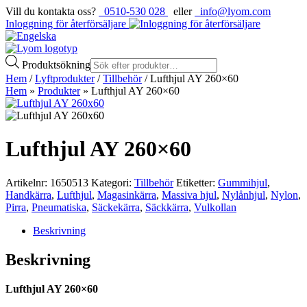
Vill du kontakta oss?
0510-530 028
eller
info@lyom.com
Inloggning för återförsäljare
Produktsökning
Hem
/
Lyftprodukter
/
Tillbehör
/ Lufthjul AY 260×60
Hem
»
Produkter
»
Lufthjul AY 260×60
Lufthjul AY 260×60
Artikelnr:
1650513
Kategori:
Tillbehör
Etiketter:
Gummihjul
,
Handkärra
,
Lufthjul
,
Magasinkärra
,
Massiva hjul
,
Nylånhjul
,
Nylon
,
Pirra
,
Pneumatiska
,
Säckekärra
,
Säckkärra
,
Vulkollan
Beskrivning
Beskrivning
Lufthjul AY 260×60