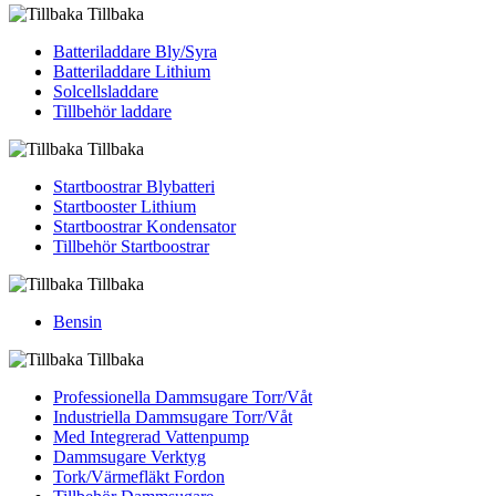
Tillbaka
Batteriladdare Bly/Syra
Batteriladdare Lithium
Solcellsladdare
Tillbehör laddare
Tillbaka
Startboostrar Blybatteri
Startbooster Lithium
Startboostrar Kondensator
Tillbehör Startboostrar
Tillbaka
Bensin
Tillbaka
Professionella Dammsugare Torr/Våt
Industriella Dammsugare Torr/Våt
Med Integrerad Vattenpump
Dammsugare Verktyg
Tork/Värmefläkt Fordon