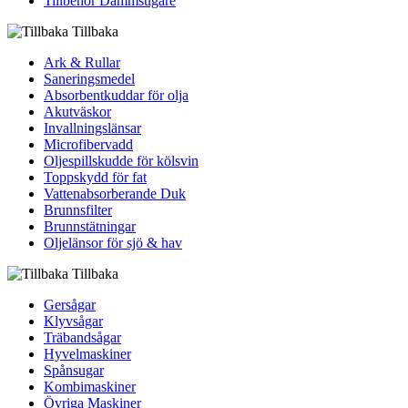
Tillbehör Dammsugare
Tillbaka
Ark & Rullar
Saneringsmedel
Absorbentkuddar för olja
Akutväskor
Invallningslänsar
Microfibervadd
Oljespillskudde för kölsvin
Toppskydd för fat
Vattenabsorberande Duk
Brunnsfilter
Brunnstätningar
Oljelänsor för sjö & hav
Tillbaka
Gersågar
Klyvsågar
Träbandsågar
Hyvelmaskiner
Spånsugar
Kombimaskiner
Övriga Maskiner