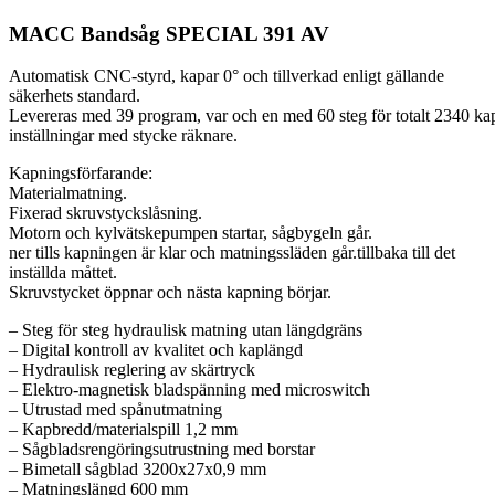
MACC Bandsåg SPECIAL 391 AV
Automatisk CNC-styrd, kapar 0° och tillverkad enligt gällande
säkerhets standard.
Levereras med 39 program, var och en med 60 steg för totalt 2340 ka
inställningar med stycke räknare.
Kapningsförfarande:
Materialmatning.
Fixerad skruvstyckslåsning.
Motorn och kylvätskepumpen startar, sågbygeln går.
ner tills kapningen är klar och matningssläden går.tillbaka till det
inställda måttet.
Skruvstycket öppnar och nästa kapning börjar.
– Steg för steg hydraulisk matning utan längdgräns
– Digital kontroll av kvalitet och kaplängd
– Hydraulisk reglering av skärtryck
– Elektro-magnetisk bladspänning med microswitch
– Utrustad med spånutmatning
– Kapbredd/materialspill 1,2 mm
– Sågbladsrengöringsutrustning med borstar
– Bimetall sågblad 3200x27x0,9 mm
– Matningslängd 600 mm