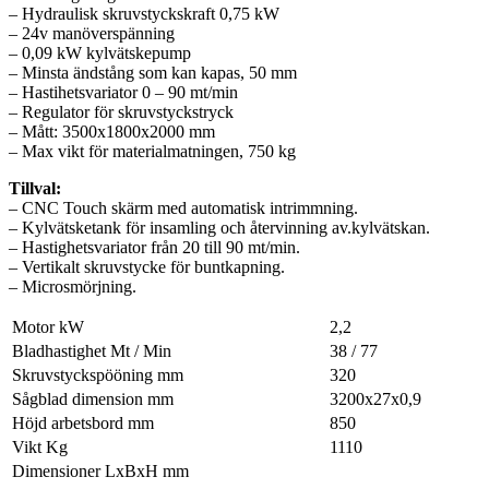
– Hydraulisk skruvstyckskraft 0,75 kW
– 24v manöverspänning
– 0,09 kW kylvätskepump
– Minsta ändstång som kan kapas, 50 mm
– Hastihetsvariator 0 – 90 mt/min
– Regulator för skruvstyckstryck
– Mått: 3500x1800x2000 mm
– Max vikt för materialmatningen, 750 kg
Tillval:
– CNC Touch skärm med automatisk intrimmning.
– Kylvätsketank för insamling och återvinning av.kylvätskan.
– Hastighetsvariator från 20 till 90 mt/min.
– Vertikalt skruvstycke för buntkapning.
– Microsmörjning.
Motor kW
2,2
Bladhastighet Mt / Min
38 / 77
Skruvstyckspööning mm
320
Sågblad dimension mm
3200x27x0,9
Höjd arbetsbord mm
850
Vikt Kg
1110
Dimensioner LxBxH mm