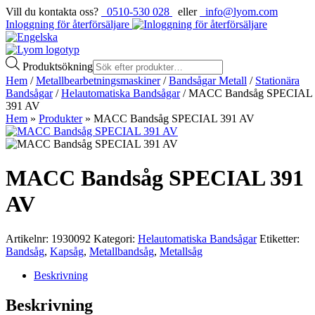
Vill du kontakta oss?
0510-530 028
eller
info@lyom.com
Inloggning för återförsäljare
Produktsökning
Hem
/
Metallbearbetningsmaskiner
/
Bandsågar Metall
/
Stationära
Bandsågar
/
Helautomatiska Bandsågar
/ MACC Bandsåg SPECIAL
391 AV
Hem
»
Produkter
»
MACC Bandsåg SPECIAL 391 AV
MACC Bandsåg SPECIAL 391
AV
Artikelnr:
1930092
Kategori:
Helautomatiska Bandsågar
Etiketter:
Bandsåg
,
Kapsåg
,
Metallbandsåg
,
Metallsåg
Beskrivning
Beskrivning