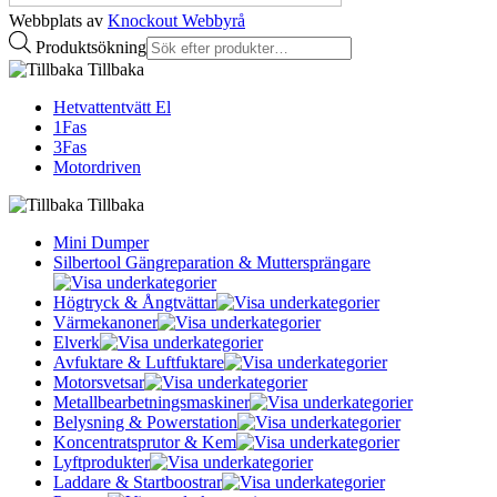
Webbplats av
Knockout Webbyrå
Produktsökning
Tillbaka
Hetvattentvätt El
1Fas
3Fas
Motordriven
Tillbaka
Mini Dumper
Silbertool Gängreparation & Muttersprängare
Högtryck & Ångtvättar
Värmekanoner
Elverk
Avfuktare & Luftfuktare
Motorsvetsar
Metallbearbetningsmaskiner
Belysning & Powerstation
Koncentratsprutor & Kem
Lyftprodukter
Laddare & Startboostrar