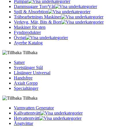
Pumpar
Dammsugare Torr/Våt
Spill & Absorbtion
Träbearbetnings Maskiner
Verktyg, Mät, Bits & Borr
Maskiner för sten
Fyndprodukter
Övrigt
Ayerbe Katalog
Tillbaka
Satser
Svetstänger Stål
Låstänger Universal
Handsfree
Axialt Grepp
Specialtänger
Tillbaka
Varmvatten Generator
Kallvattentvätt
Hetvattentvätt
Ångtvättar