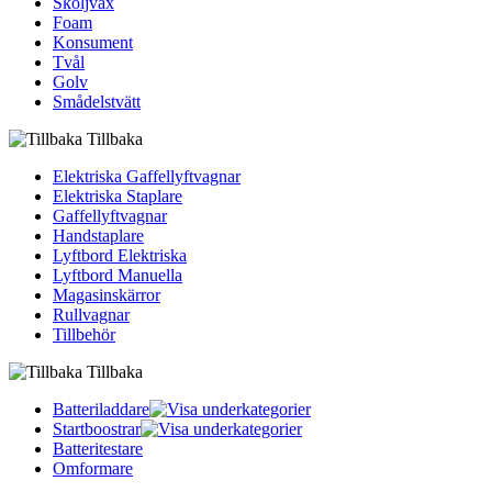
Sköljvax
Foam
Konsument
Tvål
Golv
Smådelstvätt
Tillbaka
Elektriska Gaffellyftvagnar
Elektriska Staplare
Gaffellyftvagnar
Handstaplare
Lyftbord Elektriska
Lyftbord Manuella
Magasinskärror
Rullvagnar
Tillbehör
Tillbaka
Batteriladdare
Startboostrar
Batteritestare
Omformare