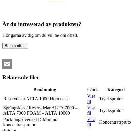
Är du intresserad av produkten?
Hör gärna av dig om du vill be om offert.
Be om offert
Email
Relaterade filer
Benämning
Länk
Kategori
Visa
Reservdelar ALTA 1000 Hermetisk
Trycksprutor
fil
Sprängskiss / Reservdelar ALTA 7000 –
Visa
Trycksprutor
ALTA 7000 FOAM – ALTA 10000
fil
Packningsöversikt DiMartino
Visa
Koncentratspruto
koncentratsprutor
fil
skriv ut