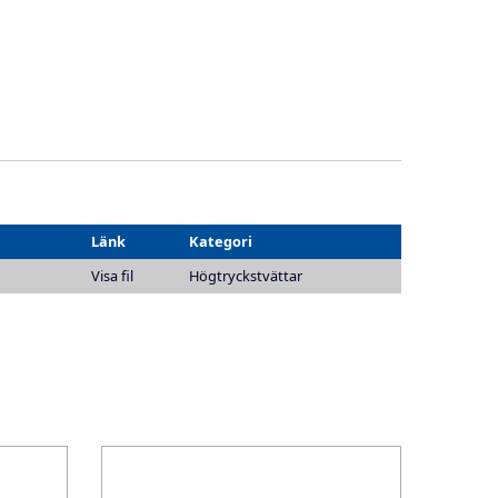
Länk
Kategori
Visa fil
Högtryckstvättar