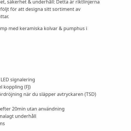
ighet, säkerhet & underhåll: Detta är riktlinjerna
jt för att designa sitt sortiment av
ttar.
mp med keramiska kolvar & pumphus i
 LED signalering
 koppling (FJ)
rdröjning när du släpper avtryckaren (TSD)
efter 20min utan användning
malagt underhåll
ms