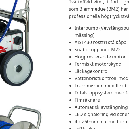
Tvätteffektivitet, tillförlitl
som Biemmedue (BM2) har föl
professionella högtryckstvä
Interpump (Vevstångspu
mässing)
AISI 430 rostfri stålkåpa
Snabbkoppling: M22
Högpresterande motor
Termiskt motorskydd
Läckagekontroll
Vattenbristkontroll med
Transmission med flexibel
Totalstoppsystem med fö
Timräknare
Automatisk avstängning 
LED signalering vid sche
4 x 260mm hjul med bro
Lyftkrokar