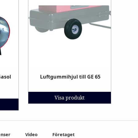
asol
Luftgummihjul till GE 65
Visa produkt
enser
Video
Företaget