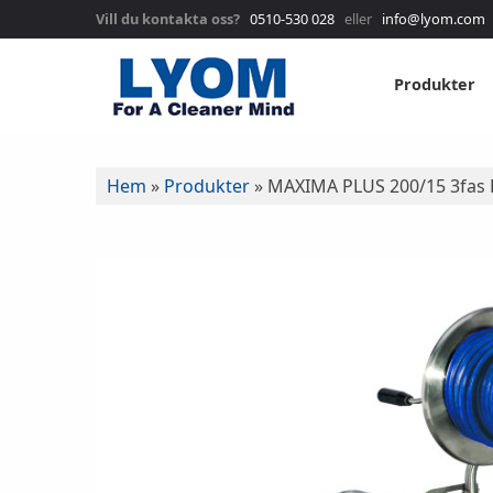
Vill du kontakta oss?
0510-530 028
eller
info@lyom.com
Produkter
Hem
»
Produkter
»
MAXIMA PLUS 200/15 3fas R