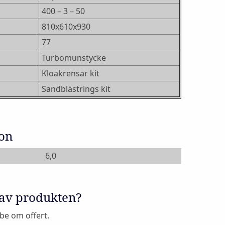
400 – 3 – 50
810x610x930
77
Turbomunstycke
Kloakrensar kit
Sandblästrings kit
ion
6,0
 av produkten?
 be om offert.