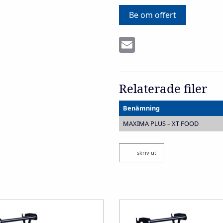
Be om offert
Email
Relaterade filer
Benämning
MAXIMA PLUS – XT FOOD
skriv ut