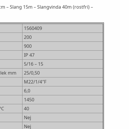
m – Slang 15m – Slangvinda 40m (rostfri) –
1560409
200
900
IP 47
5/16 – 15
rlek mm
25/0,50
M22/1/4″F
6,0
1450
°C
40
Nej
Nej