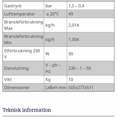
Gastryck
bar
1,5 – 0,4
Lufttemperatur
a 20°C
49
Bränsleförbrukning
kg/h
2,014
Max
Bränsleförbrukning
kg/h
1,004
Min
Elförbrukning 230
W
90
V
V – ph –
Elanslutning
230 – 1 – 50
Hz
Vikt
Kg
10
Dimensioner
LxBxH mm
505x277x511
Teknisk information