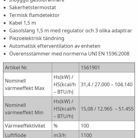
Säkerhetstermostat
Termisk flamdetektor
Kabel 1,5 m
Gasolslang 1,5 m med regulator och 3 olika adaptrar
Piezoelektrisk tändning
Automatisk efterventilation av enheten
Överensstämmer med normerna UNI EN 1596:2008
Artikel Nr.
1561901
Hs(kW) /
Nominell
HS(kcal/h
31,4 / 27.000 – 104.140
värmeeffekt Max
– BTU/h)
Hs(kW) /
Nominell
HS(kcal/h
15,08 / 12.965 – 51.455
värmeeffekt Min
– BTU/h)
Värmeeffektivitet
%
100
Luftflöde
m3/h
1100