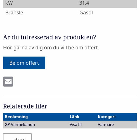
kW
31,4
Bränsle
Gasol
Är du intresserad av produkten?
Hör gärna av dig om du vill be om offert.
Be om offert
Email
Relaterade filer
Benämning
Länk
Kategori
GP Värmekanon
Visa fil
Värmare
skriv ut