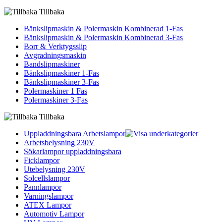
Tillbaka
Bänkslipmaskin & Polermaskin Kombinerad 1-Fas
Bänkslipmaskin & Polermaskin Kombinerad 3-Fas
Borr & Verktygsslip
Avgradningsmaskin
Bandslipmaskiner
Bänkslipmaskiner 1-Fas
Bänkslipmaskiner 3-Fas
Polermaskiner 1 Fas
Polermaskiner 3-Fas
Tillbaka
Uppladdningsbara Arbetslampor
Arbetsbelysning 230V
Sökarlampor uppladdningsbara
Ficklampor
Utebelysning 230V
Solcellslampor
Pannlampor
Varningslampor
ATEX Lampor
Automotiv Lampor