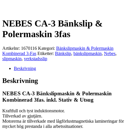
NEBES CA-3 Bänkslip &
Polermaskin 3fas
Artikelnr:
1670116
Kategori:
Bänkslipmaskin & Polermaskin
Kombinerad 3-Fas
Etiketter:
Bänkslip
,
bänkslipmaskin
,
Nebes
,
slipmaskin
,
verkstadsslip
Beskrivning
Beskrivning
NEBES CA-3 Bänkslipmaskin & Polermaskin
Kombinerad 3fas. inkl. Stativ & Utsug
Kraftfull och tyst induktionsmotor.
Tillverkad av gjutjärn.
Motorerna är tillverkade med lågförlustmagnetiska lamineringar för
mycket hög prestanda i alla arbetssituationer.