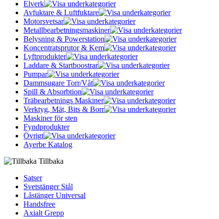
Elverk
Avfuktare & Luftfuktare
Motorsvetsar
Metallbearbetningsmaskiner
Belysning & Powerstation
Koncentratsprutor & Kem
Lyftprodukter
Laddare & Startboostrar
Pumpar
Dammsugare Torr/Våt
Spill & Absorbtion
Träbearbetnings Maskiner
Verktyg, Mät, Bits & Borr
Maskiner för sten
Fyndprodukter
Övrigt
Ayerbe Katalog
Tillbaka
Satser
Svetstänger Stål
Låstänger Universal
Handsfree
Axialt Grepp