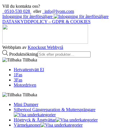
Vill du kontakta oss?
0510-530 028
eller
info@lyom.com
Inloggning för återförsäljare
DATASKYDDPOLICY – GDPR & COOKIES
Webbplats av
Knockout Webbyrå
Produktsökning
Tillbaka
Hetvattentvätt El
1Fas
3Fas
Motordriven
Tillbaka
Mini Dumper
Silbertool Gängreparation & Muttersprängare
Högtryck & Ångtvättar
Värmekanoner