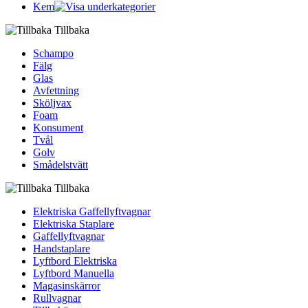
Kem
Tillbaka
Schampo
Fälg
Glas
Avfettning
Sköljvax
Foam
Konsument
Tvål
Golv
Smådelstvätt
Tillbaka
Elektriska Gaffellyftvagnar
Elektriska Staplare
Gaffellyftvagnar
Handstaplare
Lyftbord Elektriska
Lyftbord Manuella
Magasinskärror
Rullvagnar