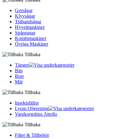
Gersågar
Klyvsågar
Träbandsågar
Hyvelmaskiner
Spånsugar
Kombimaskiner
Övriga Maskiner
Tillbaka
Tänger
Bits
Borr
Mät
Tillbaka
Insektsfällor
Lyom Oljerening
Varukorgshiss Attollo
Tillbaka
Filter & Tillbehör