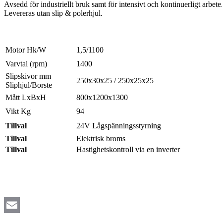
Avsedd för industriellt bruk samt för intensivt och kontinuerligt arbete
Levereras utan slip & polerhjul.
Motor Hk/W
1,5/1100
Varvtal (rpm)
1400
Slipskivor mm
250x30x25 / 250x25x25
Sliphjul/Borste
Mått LxBxH
800x1200x1300
Vikt Kg
94
Tillval
24V Lågspänningsstyrning
Tillval
Elektrisk broms
Tillval
Hastighetskontroll via en inverter
Email