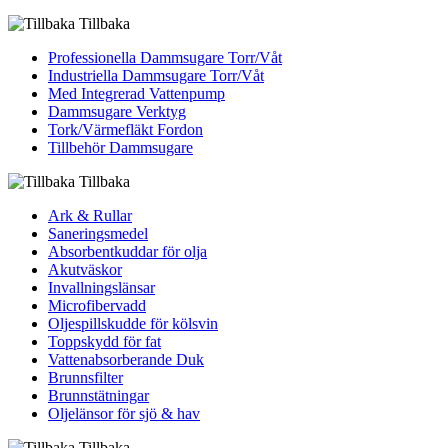
Tillbaka
Professionella Dammsugare Torr/Våt
Industriella Dammsugare Torr/Våt
Med Integrerad Vattenpump
Dammsugare Verktyg
Tork/Värmefläkt Fordon
Tillbehör Dammsugare
Tillbaka
Ark & Rullar
Saneringsmedel
Absorbentkuddar för olja
Akutväskor
Invallningslänsar
Microfibervadd
Oljespillskudde för kölsvin
Toppskydd för fat
Vattenabsorberande Duk
Brunnsfilter
Brunnstätningar
Oljelänsor för sjö & hav
Tillbaka