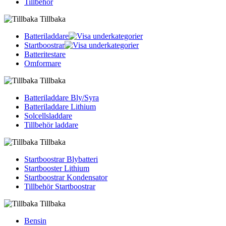
Tillbehör
Tillbaka
Batteriladdare
Startboostrar
Batteritestare
Omformare
Tillbaka
Batteriladdare Bly/Syra
Batteriladdare Lithium
Solcellsladdare
Tillbehör laddare
Tillbaka
Startboostrar Blybatteri
Startbooster Lithium
Startboostrar Kondensator
Tillbehör Startboostrar
Tillbaka
Bensin