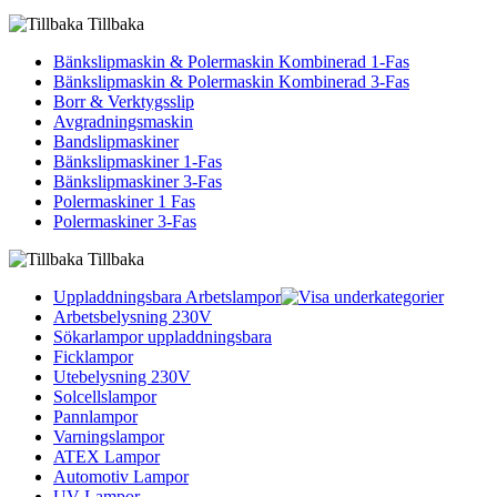
Tillbaka
Bänkslipmaskin & Polermaskin Kombinerad 1-Fas
Bänkslipmaskin & Polermaskin Kombinerad 3-Fas
Borr & Verktygsslip
Avgradningsmaskin
Bandslipmaskiner
Bänkslipmaskiner 1-Fas
Bänkslipmaskiner 3-Fas
Polermaskiner 1 Fas
Polermaskiner 3-Fas
Tillbaka
Uppladdningsbara Arbetslampor
Arbetsbelysning 230V
Sökarlampor uppladdningsbara
Ficklampor
Utebelysning 230V
Solcellslampor
Pannlampor
Varningslampor
ATEX Lampor
Automotiv Lampor
UV Lampor