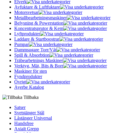
Elverk
Avfuktare & Luftfuktare
Motorsvetsar
Metallbearbetningsmaskiner
Belysning & Powerstation
Koncentratsprutor & Kem
Lyftprodukter
Laddare & Startboostrar
Pumpar
Dammsugare Torr/Våt
Spill & Absorbtion
Träbearbetnings Maskiner
Verktyg, Mät, Bits & Borr
Maskiner för sten
Fyndprodukter
Övrigt
Ayerbe Katalog
Tillbaka
Satser
Svetstänger Stål
Låstänger Universal
Handsfree
Axialt Grepp