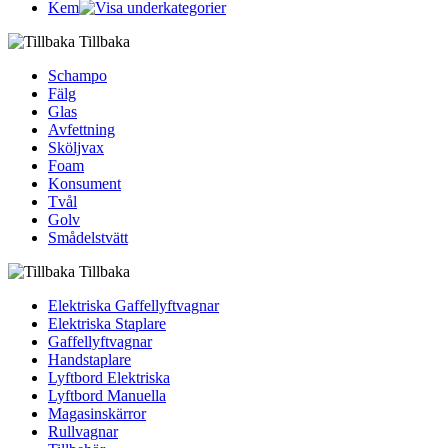
Kem
Tillbaka
Schampo
Fälg
Glas
Avfettning
Sköljvax
Foam
Konsument
Tvål
Golv
Smådelstvätt
Tillbaka
Elektriska Gaffellyftvagnar
Elektriska Staplare
Gaffellyftvagnar
Handstaplare
Lyftbord Elektriska
Lyftbord Manuella
Magasinskärror
Rullvagnar