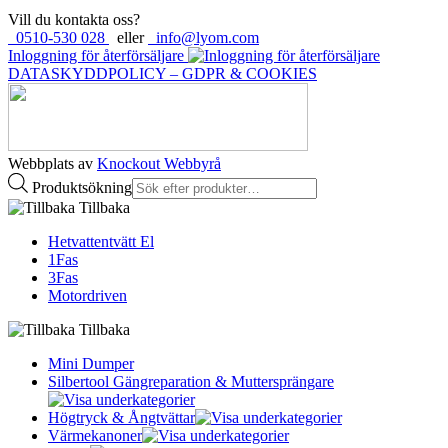
Vill du kontakta oss?
0510-530 028
eller
info@lyom.com
Inloggning för återförsäljare
DATASKYDDPOLICY – GDPR & COOKIES
Webbplats av
Knockout Webbyrå
Produktsökning
Tillbaka
Hetvattentvätt El
1Fas
3Fas
Motordriven
Tillbaka
Mini Dumper
Silbertool Gängreparation & Muttersprängare
Högtryck & Ångtvättar
Värmekanoner