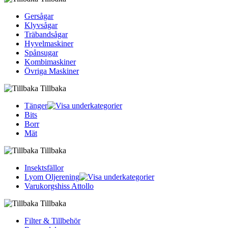
Gersågar
Klyvsågar
Träbandsågar
Hyvelmaskiner
Spånsugar
Kombimaskiner
Övriga Maskiner
Tillbaka
Tänger
Bits
Borr
Mät
Tillbaka
Insektsfällor
Lyom Oljerening
Varukorgshiss Attollo
Tillbaka
Filter & Tillbehör