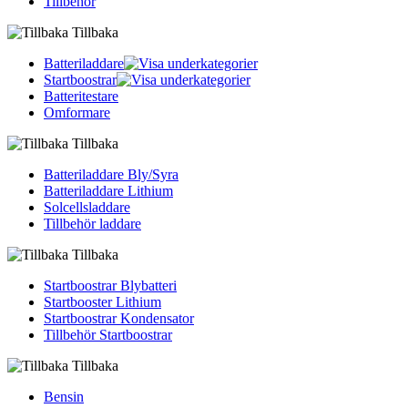
Tillbehör
Tillbaka
Batteriladdare
Startboostrar
Batteritestare
Omformare
Tillbaka
Batteriladdare Bly/Syra
Batteriladdare Lithium
Solcellsladdare
Tillbehör laddare
Tillbaka
Startboostrar Blybatteri
Startbooster Lithium
Startboostrar Kondensator
Tillbehör Startboostrar
Tillbaka
Bensin