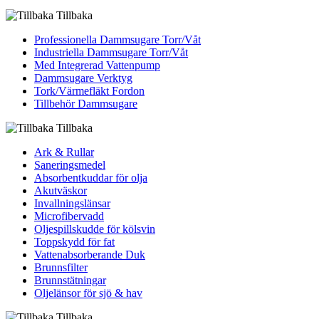
Tillbaka
Professionella Dammsugare Torr/Våt
Industriella Dammsugare Torr/Våt
Med Integrerad Vattenpump
Dammsugare Verktyg
Tork/Värmefläkt Fordon
Tillbehör Dammsugare
Tillbaka
Ark & Rullar
Saneringsmedel
Absorbentkuddar för olja
Akutväskor
Invallningslänsar
Microfibervadd
Oljespillskudde för kölsvin
Toppskydd för fat
Vattenabsorberande Duk
Brunnsfilter
Brunnstätningar
Oljelänsor för sjö & hav
Tillbaka