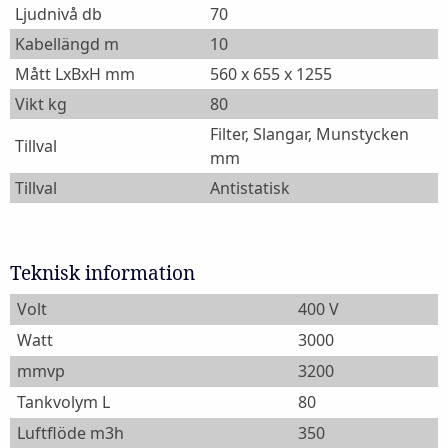
Ljudnivå db
70
Kabellängd m
10
Mått LxBxH mm
560 x 655 x 1255
Vikt kg
80
Filter, Slangar, Munstycken
Tillval
mm
Tillval
Antistatisk
Teknisk information
Volt
400 V
Watt
3000
mmvp
3200
Tankvolym L
80
Luftflöde m3h
350