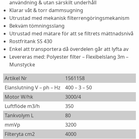
användning & utan särskilt underhåll
Klarar våt & torr dammsugning
Utrustad med mekanisk filterrengöringsmekanism
Bekväm tömningsslang
Utrustad med mätare för att se filtrets mättnadsnivå
Rostfritank SS 430
Enkel att transportera då överdelen går att lyfta av
Levereras med: Polyester filter – Flexibelslang 3m –
Munstycke
Artikel Nr
1561158
Elanslutning V – ph – Hz
400 – 3 – 50
Motor W/hk
3000/4
Luftflöde m3/h
350
Tankvolym L
80
mmVp
3200
Filteryta cm2
4000