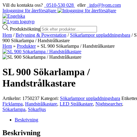
Vill du kontakta oss?
0510-530 028
eller
info@lyom.com
Inloggning för återförsäljare
Produktsökning
Hem
/
Belysning & Powerstation
/
Sökarlampor uppladdningsbara
/ 
900 Sökarlampa / Handstrålkastare
Hem
»
Produkter
»
SL 900 Sökarlampa / Handstrålkastare
SL 900 Sökarlampa /
Handstrålkastare
Artikelnr:
1750237
Kategori:
Sökarlampor uppladdningsbara
Etikette
Ficklampa
,
Handstrålkastare
,
LED Strålkastare
,
Nightsearcher
,
Sökarlampa
,
Sökarljus
Beskrivning
Beskrivning