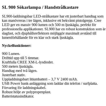
SL 900 Sökarlampa / Handstrålkastare
SL900-laddningsbar LED-strålkastare har ett justerbart handtag som
kan manövreras i tre lägen, inklusive ett bekvämt pistolgrepp. Cree
LED ger en massiv 900 lumen och 500 m ljuskägla, perfekt för
professionella applikationer. SL900 har en robust konstruktion som är
slagfast, och djuphållsreflektorn möjliggör maximalt avstånd till
lumenförhållande för en klar och stark ljuskägla.
Nyckelfunktioner:
900 Lumen.
Drifttid upp till 5 timmar.
Kraftfulla CREE XM-L-lysdioder.
500 meters ljuskägla.
Handtag med två lägen.
Justerbart stativ.
Uppladdningsbart litiumbatteri – 3,7 V 2400 mAh.
USB Power bank-anläggning som laddar din telefon / surfplatta.
Förvaring för laddningskabel.
Robust hölje av polypropenplast.
Batteristatusindikator.