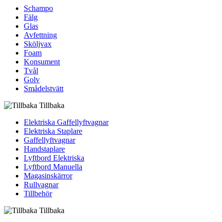
Schampo
Fälg
Glas
Avfettning
Sköljvax
Foam
Konsument
Tvål
Golv
Smådelstvätt
Tillbaka
Elektriska Gaffellyftvagnar
Elektriska Staplare
Gaffellyftvagnar
Handstaplare
Lyftbord Elektriska
Lyftbord Manuella
Magasinskärror
Rullvagnar
Tillbehör
Tillbaka