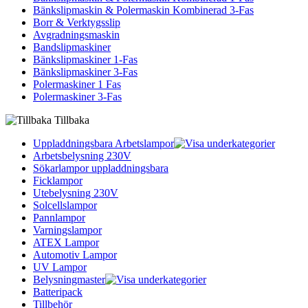
Bänkslipmaskin & Polermaskin Kombinerad 3-Fas
Borr & Verktygsslip
Avgradningsmaskin
Bandslipmaskiner
Bänkslipmaskiner 1-Fas
Bänkslipmaskiner 3-Fas
Polermaskiner 1 Fas
Polermaskiner 3-Fas
Tillbaka
Uppladdningsbara Arbetslampor
Arbetsbelysning 230V
Sökarlampor uppladdningsbara
Ficklampor
Utebelysning 230V
Solcellslampor
Pannlampor
Varningslampor
ATEX Lampor
Automotiv Lampor
UV Lampor
Belysningmaster
Batteripack
Tillbehör