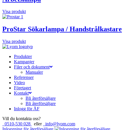
Visa produkt
ProStar Sökarlampa / Handstrålkastare
Visa produkt
Produkter
Kampanjer
Filer och dokument
Manualer
Referenser
Video
Företaget
Kontakt
Bli återförsäljare
Bli återförsäljare
Inlogg för ÅF
Vill du kontakta oss?
0510-530 028
eller
info@lyom.com
Inloggning för återförsäljare