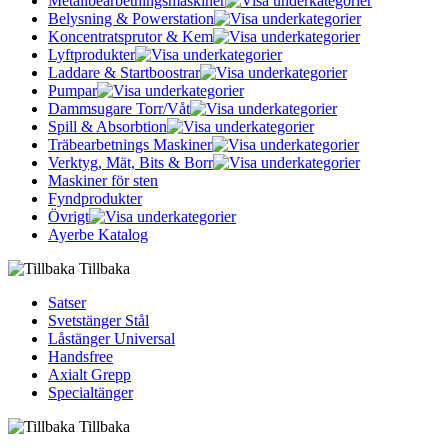
Metallbearbetningsmaskiner
Belysning & Powerstation
Koncentratsprutor & Kem
Lyftprodukter
Laddare & Startboostrar
Pumpar
Dammsugare Torr/Våt
Spill & Absorbtion
Träbearbetnings Maskiner
Verktyg, Mät, Bits & Borr
Maskiner för sten
Fyndprodukter
Övrigt
Ayerbe Katalog
Tillbaka
Satser
Svetstänger Stål
Låstänger Universal
Handsfree
Axialt Grepp
Specialtänger
Tillbaka