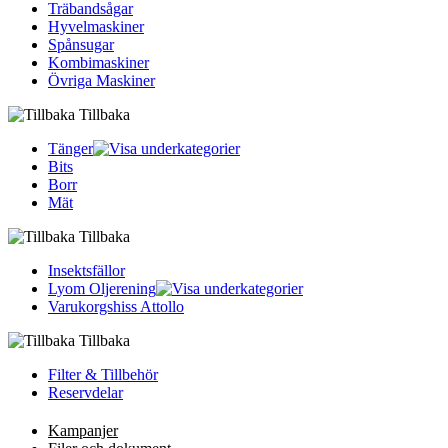
Träbandsågar
Hyvelmaskiner
Spånsugar
Kombimaskiner
Övriga Maskiner
Tillbaka
Tänger
Bits
Borr
Mät
Tillbaka
Insektsfällor
Lyom Oljerening
Varukorgshiss Attollo
Tillbaka
Filter & Tillbehör
Reservdelar
Kampanjer