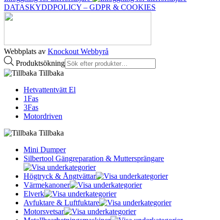
DATASKYDDPOLICY – GDPR & COOKIES
Webbplats av
Knockout Webbyrå
Produktsökning
Tillbaka
Hetvattentvätt El
1Fas
3Fas
Motordriven
Tillbaka
Mini Dumper
Silbertool Gängreparation & Muttersprängare
Högtryck & Ångtvättar
Värmekanoner
Elverk
Avfuktare & Luftfuktare
Motorsvetsar