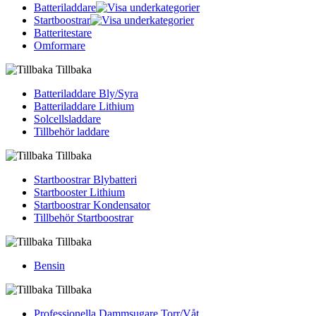
Batteriladdare
Startboostrar
Batteritestare
Omformare
Tillbaka
Batteriladdare Bly/Syra
Batteriladdare Lithium
Solcellsladdare
Tillbehör laddare
Tillbaka
Startboostrar Blybatteri
Startbooster Lithium
Startboostrar Kondensator
Tillbehör Startboostrar
Tillbaka
Bensin
Tillbaka
Professionella Dammsugare Torr/Våt