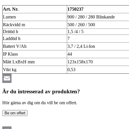
Art. Nr.
1750237
Lumen
900 / 280 / 280 Blinkande
Räckvidd m
500 / 260 / 500
Drittid h
1,5 /4 / 5
Laddtid h
7
Batteri V/Ah
3,7 / 2,4 Li-Ion
IP Klass
44
Mått LxBxH mm
123x158x170
Vikt kg
0,53
Email
Är du intresserad av produkten?
Hör gärna av dig om du vill be om offert.
Be om offert