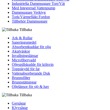
Industriella Dammsugare Torr/Våt
Med Integrerad Vattenpump
Dammsugare Verktyg
Tork/Värmefläkt Fordon
Tillbehör Dammsugare
Tillbaka
Ark & Rullar
Saneringsmedel
Absorbentkuddar för olja
Akutväskor
Invallningslänsar
Microfibervadd
Oljespillskudde för kölsvin
Toppskydd för fat
Vattenabsorberande Duk
Brunnsfilter
Brunnstätningar
Oljelänsor för sjö & hav
Tillbaka
Gersågar
Klyvsågar