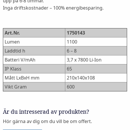
upp på 6-8 timmar.
Inga driftskostnader – 100% energibesparing.
Art.Nr.
1750143
Lumen
1100
Laddtid h
6 – 8
Batteri V/mAh
3,7 x 7800 Li-Ion
IP Klass
65
Mått LxBxH mm
210x140x108
Vikt Gram
600
Är du intresserad av produkten?
Hör gärna av dig om du vill be om offert.