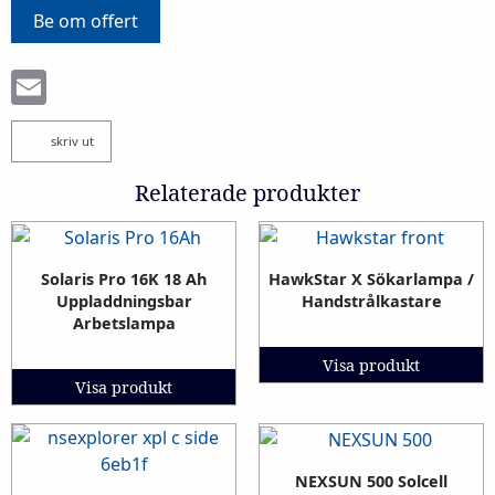
Be om offert
Email
skriv ut
Relaterade produkter
Solaris Pro 16K 18 Ah
HawkStar X Sökarlampa /
Uppladdningsbar
Handstrålkastare
Arbetslampa
Visa produkt
Visa produkt
NEXSUN 500 Solcell