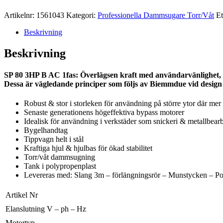
Artikelnr:
1561043
Kategori:
Professionella Dammsugare Torr/Våt
Et
Beskrivning
Beskrivning
SP 80 3HP B AC 1fas: Överlägsen kraft med användarvänlighet, ti
Dessa är vägledande principer som följs av Biemmdue vid design 
Robust & stor i storleken för användning på större ytor där mer
Senaste generationens högeffektiva bypass motorer
Idealisk för användning i verkstäder som snickeri & metallbear
Bygelhandtag
Tippvagn helt i stål
Kraftiga hjul & hjulbas för ökad stabilitet
Torr/våt dammsugning
Tank i polypropenplast
Levereras med: Slang 3m – förlängningsrör – Munstycken – Poly
Artikel Nr
Elanslutning V – ph – Hz
Motortyp