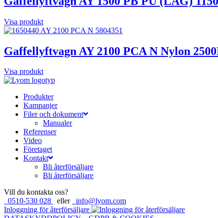
Gaffellyftvagn AY 1500 PB PU (LÅG) 11
Visa produkt
Gaffellyftvagn AY 2100 PCA N Nylon 25
Visa produkt
Produkter
Kampanjer
Filer och dokument
Manualer
Referenser
Video
Företaget
Kontakt
Bli återförsäljare
Bli återförsäljare
Vill du kontakta oss?
0510-530 028
eller
info@lyom.com
Inloggning för återförsäljare