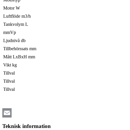
Motor W
Luftflöde m3/h
Tankvolym L
mmVp
Ljudnivå db
Tillbehörssats mm
Mått LxBxH mm
Vikt kg
Tillval
Tillval
Tillval
Email
Teknisk information