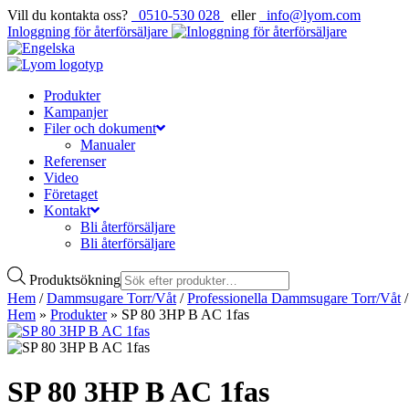
Vill du kontakta oss?
0510-530 028
eller
info@lyom.com
Inloggning för återförsäljare
Produkter
Kampanjer
Filer och dokument
Manualer
Referenser
Video
Företaget
Kontakt
Bli återförsäljare
Bli återförsäljare
Produktsökning
Hem
/
Dammsugare Torr/Våt
/
Professionella Dammsugare Torr/Våt
/
Hem
»
Produkter
»
SP 80 3HP B AC 1fas
SP 80 3HP B AC 1fas