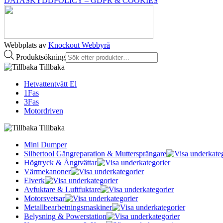
DATASKYDDPOLICY – GDPR & COOKIES
Webbplats av
Knockout Webbyrå
Produktsökning
Tillbaka
Hetvattentvätt El
1Fas
3Fas
Motordriven
Tillbaka
Mini Dumper
Silbertool Gängreparation & Muttersprängare
Högtryck & Ångtvättar
Värmekanoner
Elverk
Avfuktare & Luftfuktare
Motorsvetsar
Metallbearbetningsmaskiner
Belysning & Powerstation