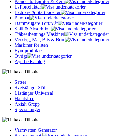
Koncentratsprutor & Kem
Lyftprodukter
Laddare & Startboostrar
Pumpar
Dammsugare Torr/Våt
Spill & Absorbtion
Träbearbetnings Maskiner
Verktyg, Mät, Bits & Borr
Maskiner för sten
Fyndprodukter
Övrigt
Ayerbe Katalog
Tillbaka
Satser
Svetstänger Stål
Låstänger Universal
Handsfree
Axialt Grepp
Specialtänger
Tillbaka
Varmvatten Generator
Kallvattentvätt