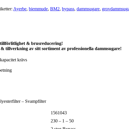
iketter:
Ayerbe
,
biemmude
,
BM2
,
bypass
,
dammsugare
,
grovdammsuga
llförlitlighet & brusreducering!
& tillverkning av sitt sortiment av professionella dammsugare!
 kapacitet krävs
betning
esterfilter – Svampfilter
1561043
230 – 1 – 50
2 steg Bypass