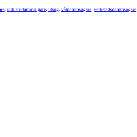
re
,
industridammsugare
,
utsug
,
våtdammsugare
,
verkstadsdammsugare