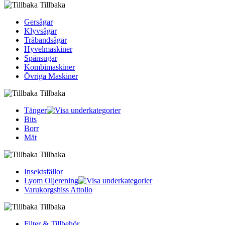
Tillbaka
Gersågar
Klyvsågar
Träbandsågar
Hyvelmaskiner
Spånsugar
Kombimaskiner
Övriga Maskiner
Tillbaka
Tänger
Bits
Borr
Mät
Tillbaka
Insektsfällor
Lyom Oljerening
Varukorgshiss Attollo
Tillbaka
Filter & Tillbehör