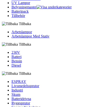
UV Lampor
Belysningmaster
Batteripack
Tillbehör
Tillbaka
Arbetslampor
Arbetslampor Med Stativ
Tillbaka
230V
Batteri
Bensin
Diesel
Tillbaka
ESPRAY
Livsmedelssprutor
Industri
Skum
Batteridrivna
Ryggsprutor