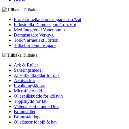
Tillbaka
Professionella Dammsugare Torr/Våt
Industriella Dammsugare Torr/Våt
Med Integrerad Vattenpump
Dammsugare Verktyg
Tork/Värmefläkt Fordon
Tillbehör Dammsugare
Tillbaka
Ark & Rullar
Saneringsmedel
Absorbentkuddar för olja
Akutväskor
Invallningslänsar
Microfibervadd
Oljespillskudde för kölsvin
Toppskydd för fat
Vattenabsorberande Duk
Brunnsfilter
Brunnstätningar
Oljelänsor för sjö & hav