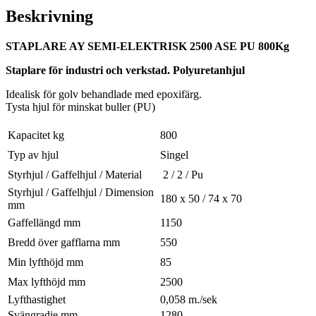
Beskrivning
STAPLARE AY SEMI-ELEKTRISK 2500 ASE PU 800Kg
Staplare för industri och verkstad. Polyuretanhjul
Idealisk för golv behandlade med epoxifärg.
Tysta hjul för minskat buller (PU)
Kapacitet kg
800
Typ av hjul
Singel
Styrhjul / Gaffelhjul / Material
2 / 2 / Pu
Styrhjul / Gaffelhjul / Dimension
180 x 50 / 74 x 70
mm
Gaffellängd mm
1150
Bredd över gafflarna mm
550
Min lyfthöjd mm
85
Max lyfthöjd mm
2500
Lyfthastighet
0,058 m./sek
Svängradie mm
1280