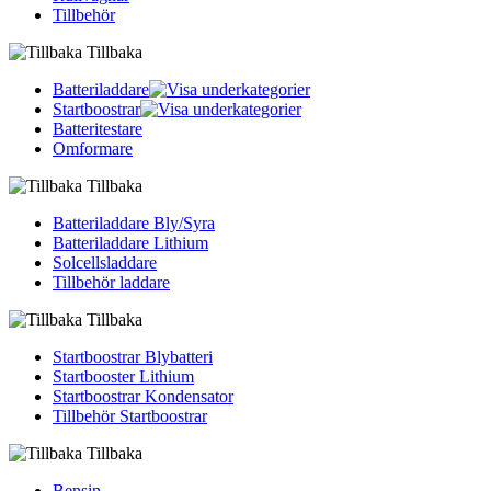
Tillbehör
Tillbaka
Batteriladdare
Startboostrar
Batteritestare
Omformare
Tillbaka
Batteriladdare Bly/Syra
Batteriladdare Lithium
Solcellsladdare
Tillbehör laddare
Tillbaka
Startboostrar Blybatteri
Startbooster Lithium
Startboostrar Kondensator
Tillbehör Startboostrar
Tillbaka
Bensin