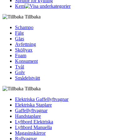
Sprutor för kylning
Kem
Tillbaka
Schampo
Fälg
Glas
Avfettning
Sköljvax
Foam
Konsument
Tvål
Golv
Smådelstvätt
Tillbaka
Elektriska Gaffellyftvagnar
Elektriska Staplare
Gaffellyftvagnar
Handstaplare
Lyftbord Elektriska
Lyftbord Manuella
Magasinskärror
Rullvagnar