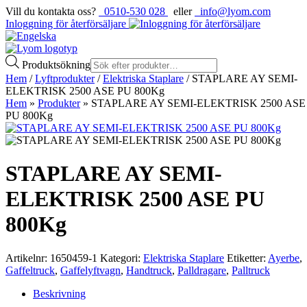
Vill du kontakta oss?
0510-530 028
eller
info@lyom.com
Inloggning för återförsäljare
Produktsökning
Hem
/
Lyftprodukter
/
Elektriska Staplare
/ STAPLARE AY SEMI-
ELEKTRISK 2500 ASE PU 800Kg
Hem
»
Produkter
»
STAPLARE AY SEMI-ELEKTRISK 2500 ASE
PU 800Kg
STAPLARE AY SEMI-
ELEKTRISK 2500 ASE PU
800Kg
Artikelnr:
1650459-1
Kategori:
Elektriska Staplare
Etiketter:
Ayerbe
,
Gaffeltruck
,
Gaffelyftvagn
,
Handtruck
,
Palldragare
,
Palltruck
Beskrivning