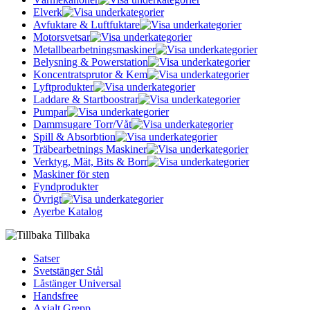
Elverk
Avfuktare & Luftfuktare
Motorsvetsar
Metallbearbetningsmaskiner
Belysning & Powerstation
Koncentratsprutor & Kem
Lyftprodukter
Laddare & Startboostrar
Pumpar
Dammsugare Torr/Våt
Spill & Absorbtion
Träbearbetnings Maskiner
Verktyg, Mät, Bits & Borr
Maskiner för sten
Fyndprodukter
Övrigt
Ayerbe Katalog
Tillbaka
Satser
Svetstänger Stål
Låstänger Universal
Handsfree
Axialt Grepp