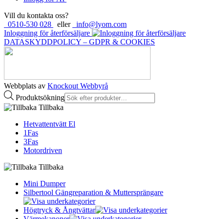
Vill du kontakta oss?
0510-530 028
eller
info@lyom.com
Inloggning för återförsäljare
DATASKYDDPOLICY – GDPR & COOKIES
Webbplats av
Knockout Webbyrå
Produktsökning
Tillbaka
Hetvattentvätt El
1Fas
3Fas
Motordriven
Tillbaka
Mini Dumper
Silbertool Gängreparation & Muttersprängare
Högtryck & Ångtvättar
Värmekanoner