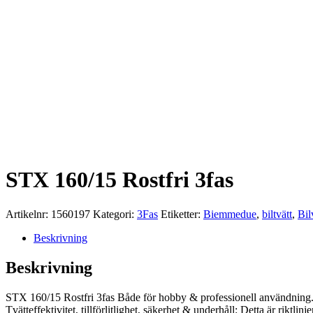
STX 160/15 Rostfri 3fas
Artikelnr:
1560197
Kategori:
3Fas
Etiketter:
Biemmedue
,
biltvätt
,
Bil
Beskrivning
Beskrivning
STX 160/15 Rostfri 3fas Både för hobby & professionell användning
Tvätteffektivitet, tillförlitlighet, säkerhet & underhåll: Detta är riktl