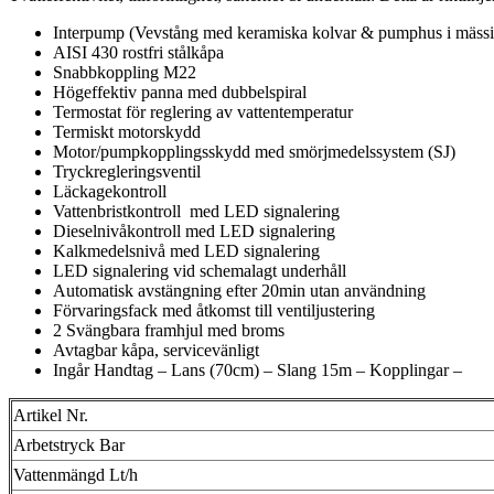
Interpump (Vevstång med keramiska kolvar & pumphus i mäss
AISI 430 rostfri stålkåpa
Snabbkoppling M22
Högeffektiv panna med dubbelspiral
Termostat för reglering av vattentemperatur
Termiskt motorskydd
Motor/pumpkopplingsskydd med smörjmedelssystem (SJ)
Tryckregleringsventil
Läckagekontroll
Vattenbristkontroll med LED signalering
Dieselnivåkontroll med LED signalering
Kalkmedelsnivå med LED signalering
LED signalering vid schemalagt underhåll
Automatisk avstängning efter 20min utan användning
Förvaringsfack med åtkomst till ventiljustering
2 Svängbara framhjul med broms
Avtagbar kåpa, servicevänligt
Ingår Handtag – Lans (70cm) – Slang 15m – Kopplingar –
Artikel Nr.
Arbetstryck Bar
Vattenmängd Lt/h