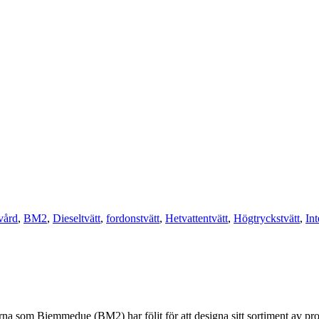
vård
,
BM2
,
Dieseltvätt
,
fordonstvätt
,
Hetvattentvätt
,
Högtryckstvätt
,
In
.
injerna som Biemmedue (BM2) har följt för att designa sitt sortiment av pr