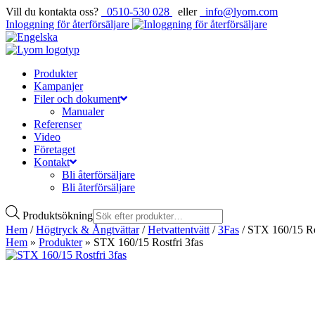
Vill du kontakta oss?
0510-530 028
eller
info@lyom.com
Inloggning för återförsäljare
Produkter
Kampanjer
Filer och dokument
Manualer
Referenser
Video
Företaget
Kontakt
Bli återförsäljare
Bli återförsäljare
Produktsökning
Hem
/
Högtryck & Ångtvättar
/
Hetvattentvätt
/
3Fas
/ STX 160/15 Ros
Hem
»
Produkter
»
STX 160/15 Rostfri 3fas