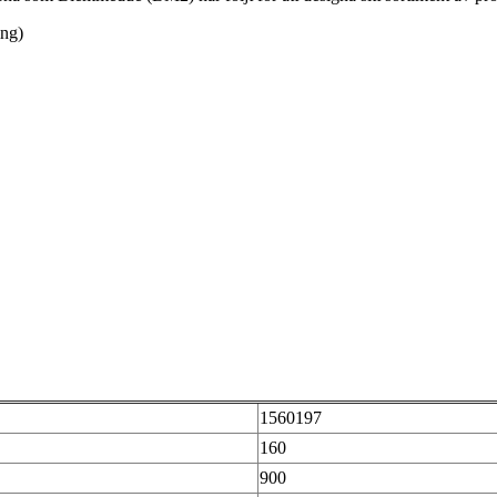
ing)
1560197
160
900