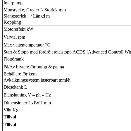
Interpump
Munstycke, Grader °/ Storlek mm
Slangstorlek ” / Längd m
Koppling
Motoreffekt kW
Varvtal rpm
Max vattentemperatur °C
Start & Stopp med fördröjt totalstopp ACDS (Advanced Controll Wi
Flottörtank
På/Av brytare för pump & panna
Behållare för kem
Avkalkningssystem justerbart mml/h
Dieseltank L
Elanslutning V – ph – Hz
Dimensioner LxBxH mm
Vikt Kg
Tillval
Tillval