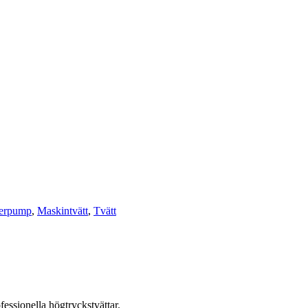
terpump
,
Maskintvätt
,
Tvätt
ofessionella högtryckstvättar.