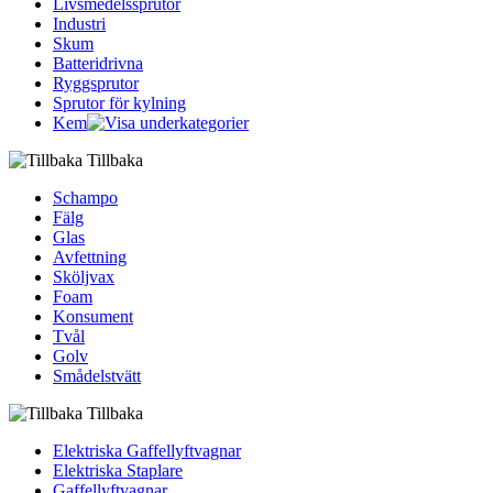
Livsmedelssprutor
Industri
Skum
Batteridrivna
Ryggsprutor
Sprutor för kylning
Kem
Tillbaka
Schampo
Fälg
Glas
Avfettning
Sköljvax
Foam
Konsument
Tvål
Golv
Smådelstvätt
Tillbaka
Elektriska Gaffellyftvagnar
Elektriska Staplare
Gaffellyftvagnar