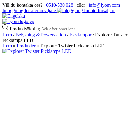
Vill du kontakta oss?
0510-530 028
eller
info@lyom.com
Inloggning för återförsäljare
Produktsökning
Hem
/
Belysning & Powerstation
/
Ficklampor
/ Explorer Twister
Ficklampa LED
Hem
»
Produkter
»
Explorer Twister Ficklampa LED