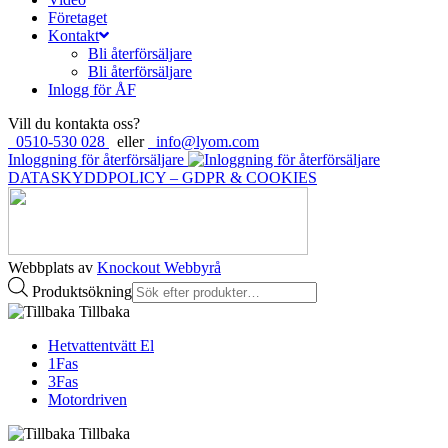
Företaget
Kontakt
Bli återförsäljare
Bli återförsäljare
Inlogg för ÅF
Vill du kontakta oss?
0510-530 028
eller
info@lyom.com
Inloggning för återförsäljare
DATASKYDDPOLICY – GDPR & COOKIES
Webbplats av
Knockout Webbyrå
Produktsökning
Tillbaka
Hetvattentvätt El
1Fas
3Fas
Motordriven
Tillbaka