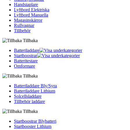
Handstaplare
Lyftbord Elektriska
Lyftbord Manuella
Magasinskärror
Rullvagnar
Tillbehör
Tillbaka
Batteriladdare
Startboostrar
Batteritestare
Omformare
Tillbaka
Batteriladdare Bly/Syra
Batteriladdare Lithium
Solcellsladdare
Tillbehör laddare
Tillbaka
Startboostrar Blybatteri
Startbooster Lithium