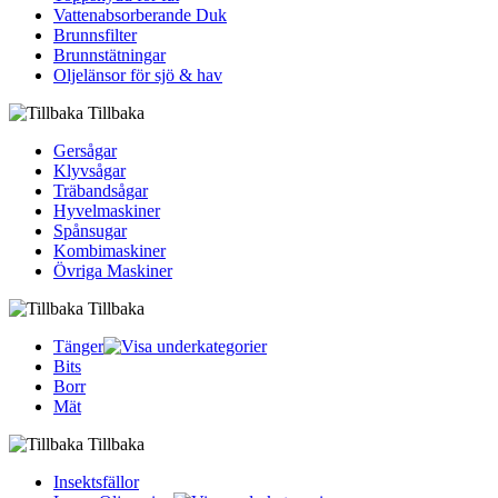
Vattenabsorberande Duk
Brunnsfilter
Brunnstätningar
Oljelänsor för sjö & hav
Tillbaka
Gersågar
Klyvsågar
Träbandsågar
Hyvelmaskiner
Spånsugar
Kombimaskiner
Övriga Maskiner
Tillbaka
Tänger
Bits
Borr
Mät
Tillbaka
Insektsfällor