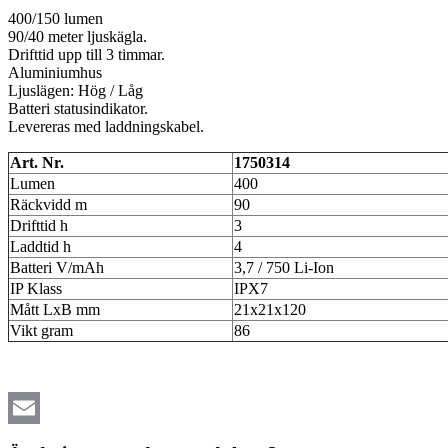
400/150 lumen
90/40 meter ljuskägla.
Drifttid upp till 3 timmar.
Aluminiumhus
Ljuslägen: Hög / Låg
Batteri statusindikator.
Levereras med laddningskabel.
Art. Nr.
1750314
Lumen
400
Räckvidd m
90
Drifttid h
3
Laddtid h
4
Batteri V/mAh
3,7 / 750 Li-Ion
IP Klass
IPX7
Mått LxB mm
21x21x120
Vikt gram
86
Email