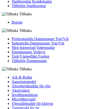
Startboostrar Kondensator
Tillbehör Startboostrar
Tillbaka
Bensin
Tillbaka
Professionella Dammsugare Torr/Våt
Industriella Dammsugare Torr/Våt
Med Integrerad Vattenpump
Dammsugare Verktyg
Tork/Värmefläkt Fordon
Tillbehör Dammsugare
Tillbaka
Ark & Rullar
Saneringsmedel
Absorbentkuddar för olja
Akutväskor
Invallningslänsar
Microfibervadd
Oljespillskudde för kölsvin
Toppskydd för fat