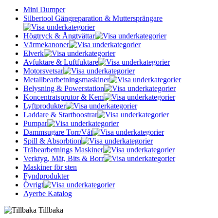
Mini Dumper
Silbertool Gängreparation & Muttersprängare
Högtryck & Ångtvättar
Värmekanoner
Elverk
Avfuktare & Luftfuktare
Motorsvetsar
Metallbearbetningsmaskiner
Belysning & Powerstation
Koncentratsprutor & Kem
Lyftprodukter
Laddare & Startboostrar
Pumpar
Dammsugare Torr/Våt
Spill & Absorbtion
Träbearbetnings Maskiner
Verktyg, Mät, Bits & Borr
Maskiner för sten
Fyndprodukter
Övrigt
Ayerbe Katalog
Tillbaka