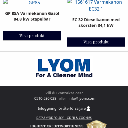
GP 85A Värmekanon Gasol
84,8 kW Stapelbar
EC 32 Dieselkanon med
skorsten 34,1 kW
Visa produkt
Visa produkt
Vill du kontakta oss?
0510-530 028
eller
info@lyom.com
Inloggning för återförsäljare
DATASKYDDPOLICY – GDPR & COOKIES