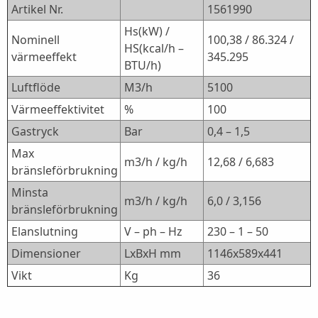
Artikel Nr.
1561990
Hs(kW) /
Nominell
100,38 / 86.324 /
HS(kcal/h –
värmeeffekt
345.295
BTU/h)
Luftflöde
M3/h
5100
Värmeeffektivitet
%
100
Gastryck
Bar
0,4 – 1,5
Max
m3/h / kg/h
12,68 / 6,683
bränsleförbrukning
Minsta
m3/h / kg/h
6,0 / 3,156
bränsleförbrukning
Elanslutning
V – ph – Hz
230 – 1 – 50
Dimensioner
LxBxH mm
1146x589x441
Vikt
Kg
36