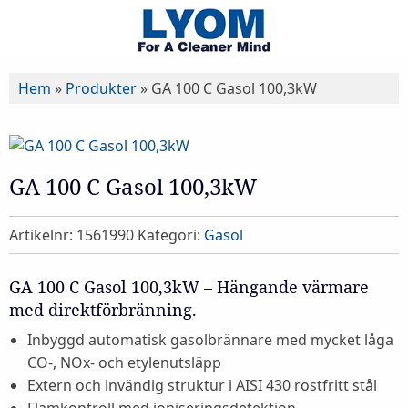
Hem
»
Produkter
»
GA 100 C Gasol 100,3kW
GA 100 C Gasol 100,3kW
Artikelnr:
1561990
Kategori:
Gasol
GA 100 C Gasol 100,3kW – Hängande värmare
med direktförbränning.
Inbyggd automatisk gasolbrännare med mycket låga
CO-, NOx- och etylenutsläpp
Extern och invändig struktur i AISI 430 rostfritt stål
Flamkontroll med joniseringsdetektion