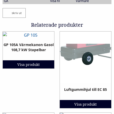
GA
Visa fil
Värmare
skriv ut
Relaterade produkter
GP 105A Värmekanon Gasol
108,7 kW Stapelbar
Visa produkt
Luftgummihjul till EC 85
Visa produkt