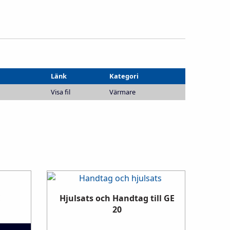
Länk
Kategori
Visa fil
Värmare
E
Hjulsats och Handtag till GE
20