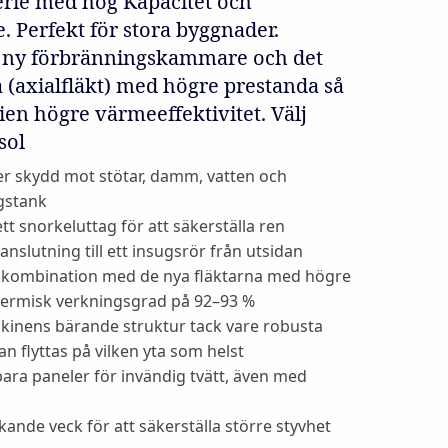
rie med hög Kapacitet och
. Perfekt för stora byggnader.
 ny förbränningskammare och det
 (axialfläkt) med högre prestanda så
ien högre värmeeffektivitet. Välj
sol
r skydd mot stötar, damm, vatten och
gstank
t snorkeluttag för att säkerställa ren
nslutning till ett insugsrör från utsidan
 kombination med de nya fläktarna med högre
termisk verkningsgrad på 92–93 %
skinens bärande struktur tack vare robusta
n flyttas på vilken yta som helst
ra paneler för invändig tvätt, även med
ande veck för att säkerställa större styvhet