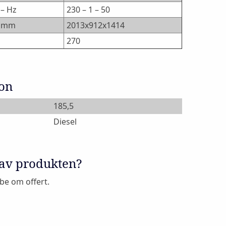
 – Hz
230 – 1 – 50
H mm
2013x912x1414
270
ion
185,5
Diesel
 av produkten?
 be om offert.