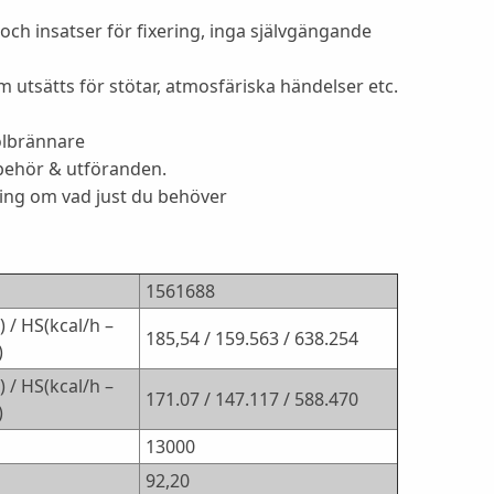
och insatser för fixering, inga självgängande
 utsätts för stötar, atmosfäriska händelser etc.
olbrännare
lbehör & utföranden.
ning om vad just du behöver
1561688
 / HS(kcal/h –
185,54 / 159.563 / 638.254
)
 / HS(kcal/h –
171.07 / 147.117 / 588.470
)
13000
92,20