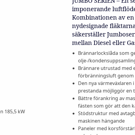
JUMBO SERIEN – En se
imponerande luftflöde
Kombinationen av en
nydesignade fläktarna
säkerställer Jumboser
mellan Diesel eller Ga
Brännarlockslåda som ge
olje-/kondensuppsamlin
Brännare utrustad med et
förbränningsluft genom a
Den nya värmeväxlaren i
prestanda möjliggör en 
Bättre förankring av ma
fästen som gör att den ka
Stödstruktur med avtagba
maskinen hängande
Paneler med korsförstärk