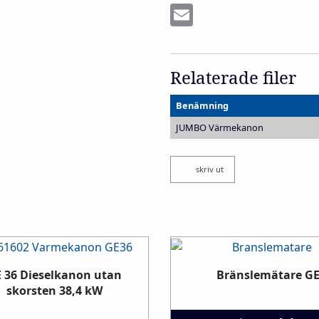
Email
Relaterade filer
Benämning
JUMBO Värmekanon
skriv ut
 36 Dieselkanon utan
Bränslemätare G
skorsten 38,4 kW