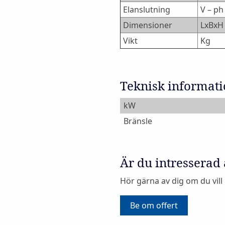
Elanslutning
V – ph
Dimensioner
LxBx
Vikt
Kg
Teknisk informat
kW
Bränsle
Är du intresserad
Hör gärna av dig om du vill
Be om offert