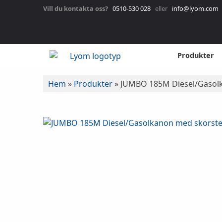
Vill du kontakta oss?
0510-530 028
eller
info@lyom.com
Produkter
Hem
»
Produkter
»
JUMBO 185M Diesel/Gasol