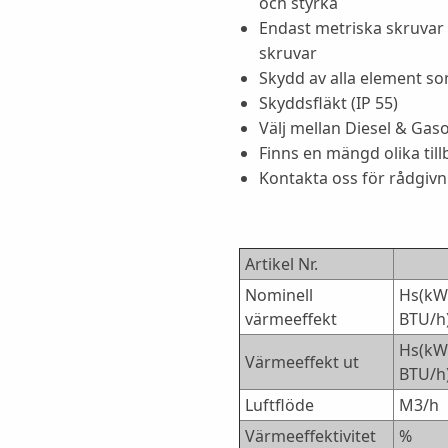
och styrka
Endast metriska skruvar 
skruvar
Skydd av alla element som
Skyddsfläkt (IP 55)
Välj mellan Diesel & Gas
Finns en mängd olika til
Kontakta oss för rådgiv
Artikel Nr.
Nominell
Hs(kW)
värmeeffekt
BTU/h
Hs(kW)
Värmeeffekt ut
BTU/h
Luftflöde
M3/h
Värmeeffektivitet
%