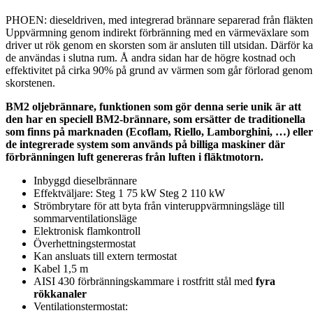
PHOEN: dieseldriven, med integrerad brännare separerad från fläkten
Uppvärmning genom indirekt förbränning med en värmeväxlare som
driver ut rök genom en skorsten som är ansluten till utsidan. Därför k
de användas i slutna rum. Å andra sidan har de högre kostnad och
effektivitet på cirka 90% på grund av värmen som går förlorad genom
skorstenen.
BM2 oljebrännare, funktionen som gör denna serie unik är att
den har en speciell BM2-brännare, som ersätter de traditionella
som finns på marknaden (Ecoflam, Riello, Lamborghini, …) eller
de integrerade system som används på billiga maskiner där
förbränningen luft genereras från luften i fläktmotorn.
Inbyggd dieselbrännare
Effektväljare: Steg 1 75 kW Steg 2 110 kW
Strömbrytare för att byta från vinteruppvärmningsläge till
sommarventilationsläge
Elektronisk flamkontroll
Överhettningstermostat
Kan ansluats till extern termostat
Kabel 1,5 m
AISI 430 förbränningskammare i rostfritt stål med
fyra
rökkanaler
Ventilationstermostat: