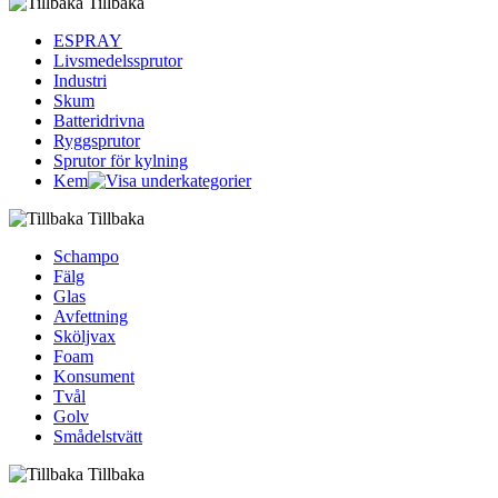
Tillbaka
ESPRAY
Livsmedelssprutor
Industri
Skum
Batteridrivna
Ryggsprutor
Sprutor för kylning
Kem
Tillbaka
Schampo
Fälg
Glas
Avfettning
Sköljvax
Foam
Konsument
Tvål
Golv
Smådelstvätt
Tillbaka