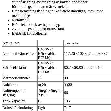
styr påslagning/avstängningav fläkten endast när
förbränningskammaren är varm/kall
Bränslematningsledningar i kolvätebeständigt gummi, med
metall hölje
Metalltank
Bränsletanklock av bajonetttyp
Avtappningsplugg för bränsletank
Elektrisk kontrollpanel
Artikel Nr.
1561646
Hs(kW) /
Nominell värmeeffekt
HS(kcal/h –
117,26 / 100.847 – 403.387
BTU/h)
Hs(kW) /
Värmeeffekt ut
HS(kcal/h –
80,2 / 68.804 – 275.214
BTU/h)
Värmeeffektivitet
%
90
Luftflöde
m3/h
5500
Lufttemperatur
Steg1 / Steg 2a
66
stegring
20°C
Tank kapacitet
L
105
Bränsleförbrukning
kg/h
7,17