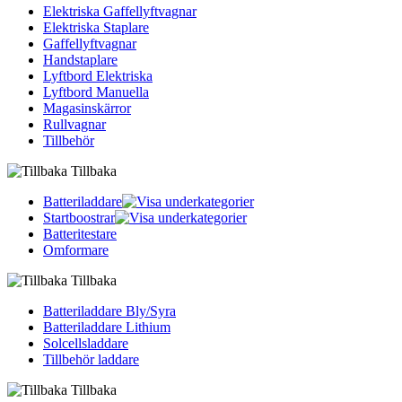
Elektriska Gaffellyftvagnar
Elektriska Staplare
Gaffellyftvagnar
Handstaplare
Lyftbord Elektriska
Lyftbord Manuella
Magasinskärror
Rullvagnar
Tillbehör
Tillbaka
Batteriladdare
Startboostrar
Batteritestare
Omformare
Tillbaka
Batteriladdare Bly/Syra
Batteriladdare Lithium
Solcellsladdare
Tillbehör laddare
Tillbaka