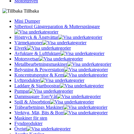
Motordriven
Tillbaka
Mini Dumper
Silbertool Gängreparation & Muttersprängare
Högtryck & Ångtvättar
Värmekanoner
Elverk
Avfuktare & Luftfuktare
Motorsvetsar
Metallbearbetningsmaskiner
Belysning & Powerstation
Koncentratsprutor & Kem
Lyftprodukter
Laddare & Startboostrar
Pumpar
Dammsugare Torr/Våt
Spill & Absorbtion
Träbearbetnings Maskiner
Verktyg, Mät, Bits & Borr
Maskiner för sten
Fyndprodukter
Övrigt