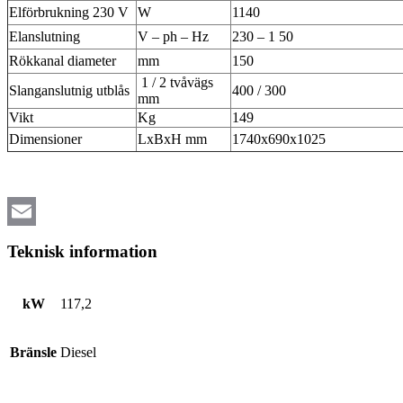
Elförbrukning 230 V
W
1140
Elanslutning
V – ph – Hz
230 – 1 50
Rökkanal diameter
mm
150
1 / 2 tvåvägs
Slanganslutnig utblås
400 / 300
mm
Vikt
Kg
149
Dimensioner
LxBxH mm
1740x690x1025
Email
Teknisk information
kW
117,2
Bränsle
Diesel