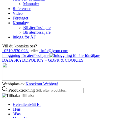
Manualer
Referenser
Video
Företaget
Kontakt
Bli återförsäljare
Bli återförsäljare
Inlogg för ÅF
Vill du kontakta oss?
0510-530 028
eller
info@lyom.com
Inloggning för återförsäljare
DATASKYDDPOLICY – GDPR & COOKIES
Webbplats av
Knockout Webbyrå
Produktsökning
Tillbaka
Hetvattentvätt El
1Fas
3Fas