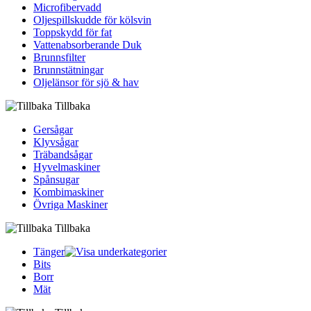
Microfibervadd
Oljespillskudde för kölsvin
Toppskydd för fat
Vattenabsorberande Duk
Brunnsfilter
Brunnstätningar
Oljelänsor för sjö & hav
Tillbaka
Gersågar
Klyvsågar
Träbandsågar
Hyvelmaskiner
Spånsugar
Kombimaskiner
Övriga Maskiner
Tillbaka
Tänger
Bits
Borr
Mät