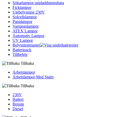
Sökarlampor uppladdningsbara
Ficklampor
Utebelysning 230V
Solcellslampor
Pannlampor
Varningslampor
ATEX Lampor
Automotiv Lampor
UV Lampor
Belysningmaster
Batteripack
Tillbehör
Tillbaka
Arbetslampor
Arbetslampor Med Stativ
Tillbaka
230V
Batteri
Bensin
Diesel