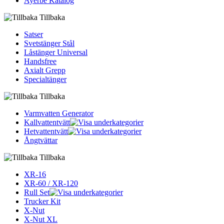
Ayerbe Katalog
Tillbaka
Satser
Svetstänger Stål
Låstänger Universal
Handsfree
Axialt Grepp
Specialtänger
Tillbaka
Varmvatten Generator
Kallvattentvätt
Hetvattentvätt
Ångtvättar
Tillbaka
XR-16
XR-60 / XR-120
Rull Set
Trucker Kit
X-Nut
X-Nut XL