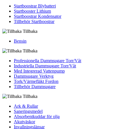
Startboostrar Blybatteri
Startbooster Lithium
Startboostrar Kondensator
Tillbehör Startboostrar
Tillbaka
Bensin
Tillbaka
Professionella Dammsugare Torr/Våt
Industriella Dammsugare Torr/Våt
Med Integrerad Vattenpump
Dammsugare Verktyg
Tork/Värmefläkt Fordon
Tillbehör Dammsugare
Tillbaka
Ark & Rullar
Saneringsmedel
Absorbentkuddar för olja
Akutväskor
Invallningslänsar