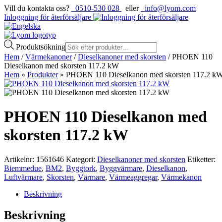
Vill du kontakta oss?
0510-530 028
eller
info@lyom.com
Inloggning för återförsäljare
Produktsökning
Hem
/
Värmekanoner
/
Dieselkanoner med skorsten
/ PHOEN 110
Dieselkanon med skorsten 117.2 kW
Hem
»
Produkter
»
PHOEN 110 Dieselkanon med skorsten 117.2 k
PHOEN 110 Dieselkanon med
skorsten 117.2 kW
Artikelnr:
1561646
Kategori:
Dieselkanoner med skorsten
Etiketter:
Biemmedue
,
BM2
,
Byggtork
,
Byggvärmare
,
Dieselkanon
,
Luftvärmare
,
Skorsten
,
Värmare
,
Värmeaggregar
,
Värmekanon
Beskrivning
Beskrivning