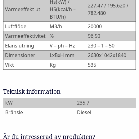
Hs(kW) /
227.47 / 195.620 /
Värmeeffekt ut
HS(kcal/h –
782.480
BTU/h)
Luftflöde
M3/h
20000
Värmeeffektivitet
%
96,50
Elanslutning
V – ph – Hz
230 – 1 – 50
Dimensioner
LxBxH mm
2630x1042x1840
Vikt
Kg
535
Teknisk information
kW
235,7
Bränsle
Diesel
Är du intresserad av produkten?