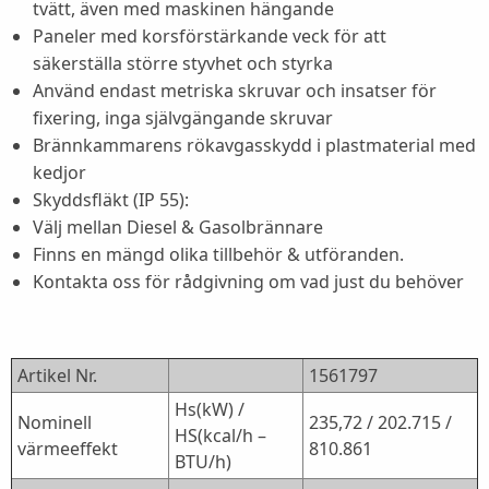
tvätt, även med maskinen hängande
Paneler med korsförstärkande veck för att
säkerställa större styvhet och styrka
Använd endast metriska skruvar och insatser för
fixering, inga självgängande skruvar
Brännkammarens rökavgasskydd i plastmaterial med
kedjor
Skyddsfläkt (IP 55):
Välj mellan Diesel & Gasolbrännare
Finns en mängd olika tillbehör & utföranden.
Kontakta oss för rådgivning om vad just du behöver
Artikel Nr.
1561797
Hs(kW) /
Nominell
235,72 / 202.715 /
HS(kcal/h –
värmeeffekt
810.861
BTU/h)