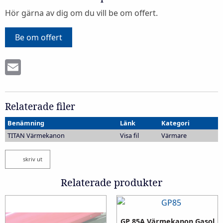
Hör gärna av dig om du vill be om offert.
Be om offert
Email
Relaterade filer
Benämning
Länk
Kategori
TITAN Värmekanon
Visa fil
Värmare
skriv ut
Relaterade produkter
GP 85A Värmekanon Gasol