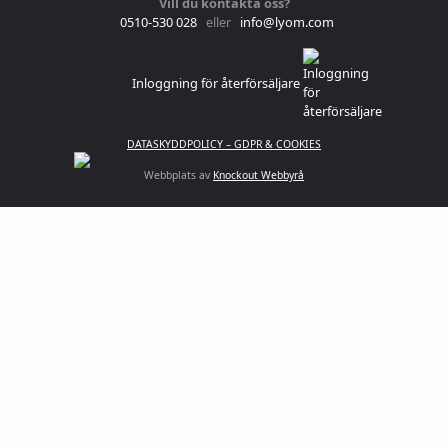
Vill du kontakta oss?
0510-530 028
eller
info@lyom.com
Inloggning för återförsäljare
DATASKYDDPOLICY – GDPR & COOKIES
Webbplats av
Knockout Webbyrå