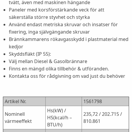
tvätt, även med maskinen hängande
Paneler med korsförstärkande veck för att
säkerställa större styvhet och styrka
Använd endast metriska skruvar och insatser för
fixering, inga självgängande skruvar
Brännkammarens rökavgasskydd i plastmaterial med
kedjor
Skyddsfläkt (IP 55):
Välj mellan Diesel & Gasolbrännare
Finns en mängd olika tillbehör & utföranden.
Kontakta oss för rådgivning om vad just du behöver
Artikel Nr.
1561798
Hs(kW) /
Nominell
235,72 / 202.715 /
HS(kcal/h –
värmeeffekt
810.861
BTU/h)