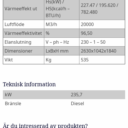
Hs(kW) /
227.47 / 195.620 /
Värmeeffekt ut
HS(kcal/h –
782.480
BTU/h)
Luftflöde
M3/h
20000
Värmeeffektivitet
%
96,50
Elanslutning
V – ph – Hz
230 – 1 – 50
Dimensioner
LxBxH mm
2630x1042x1840
Vikt
Kg
535
Teknisk information
kW
235,7
Bränsle
Diesel
Är du intresserad av produkten?