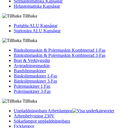
Semiautomatiska Kapsågar
Helautomatiska Kapsågar
Tillbaka
Portabla ALU Kapsågar
Stationära ALU Kapsågar
Tillbaka
Bänkslipmaskin & Polermaskin Kombinerad 1-Fas
Bänkslipmaskin & Polermaskin Kombinerad 3-Fas
Borr & Verktygsslip
Avgradningsmaskin
Bandslipmaskiner
Bänkslipmaskiner 1-Fas
Bänkslipmaskiner 3-Fas
Polermaskiner 1 Fas
Polermaskiner 3-Fas
Tillbaka
Uppladdningsbara Arbetslampor
Arbetsbelysning 230V
Sökarlampor uppladdningsbara
Ficklampor