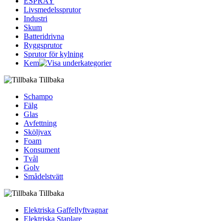
ESPRAY
Livsmedelssprutor
Industri
Skum
Batteridrivna
Ryggsprutor
Sprutor för kylning
Kem
Tillbaka
Schampo
Fälg
Glas
Avfettning
Sköljvax
Foam
Konsument
Tvål
Golv
Smådelstvätt
Tillbaka
Elektriska Gaffellyftvagnar
Elektriska Staplare