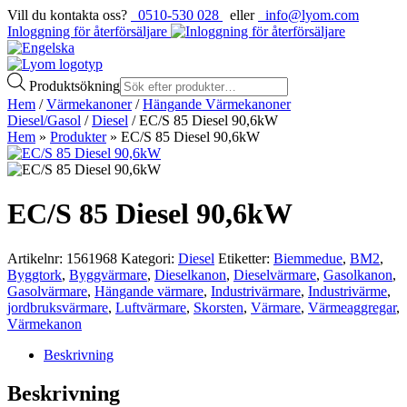
Vill du kontakta oss?
0510-530 028
eller
info@lyom.com
Inloggning för återförsäljare
Produktsökning
Hem
/
Värmekanoner
/
Hängande Värmekanoner
Diesel/Gasol
/
Diesel
/ EC/S 85 Diesel 90,6kW
Hem
»
Produkter
»
EC/S 85 Diesel 90,6kW
EC/S 85 Diesel 90,6kW
Artikelnr:
1561968
Kategori:
Diesel
Etiketter:
Biemmedue
,
BM2
,
Byggtork
,
Byggvärmare
,
Dieselkanon
,
Dieselvärmare
,
Gasolkanon
,
Gasolvärmare
,
Hängande värmare
,
Industrivärmare
,
Industrivärme
,
jordbruksvärmare
,
Luftvärmare
,
Skorsten
,
Värmare
,
Värmeaggregar
,
Värmekanon
Beskrivning
Beskrivning