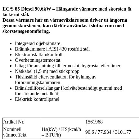
EC/S 85 Diesel 90,6kW – Hängande värmare med skorsten &
lackerat stål.
Dessa värmare har en värmeväxlare som driver ut ångorna
genom skorstenen, kan därför användas i slutna rum med
skorstensgenomföring.
Integrerad oljebrännare
Brännkammare i AISI 430 rostfritt stål
Elektronisk flamkontroll
Överhettningstermostat
Uttag för anslutning till termostat, hygrostat eller timer
Nätkabel (1,5 m) med stickpropp
Tidsinställd efterventilation för kylning av
förbränningskammaren
Bränsletillförselslangar i kolvätebeständigt gummi med
förstärkande metallnät
Elektrisk kontrollpanel
Artikel Nr.
1561968
Nominell
Hs(kW) / HS(kcal/h
90,6 / 77.934 / 310.177
värmeeffekt
– BTU/h)