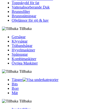
Toppskydd för fat
Vattenabsorberande Duk
Brunnsfilter
Brunnstätningar
Oljelänsor för sjö & hav
Tillbaka
Gersågar
Klyvsågar
Träbandsågar
Hyvelmaskiner
Spånsugar
Kombimaskiner
Övriga Maskiner
Tillbaka
Tänger
Bits
Borr
Mät
Tillbaka