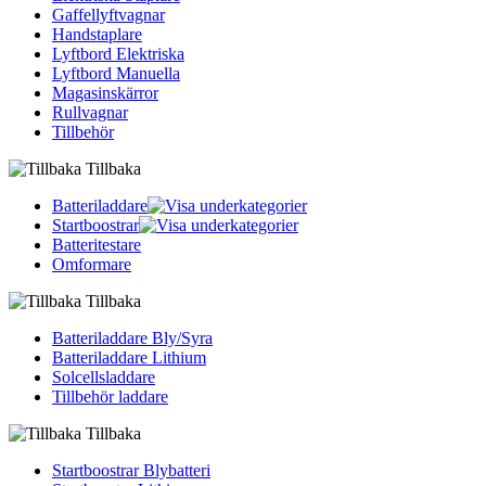
Gaffellyftvagnar
Handstaplare
Lyftbord Elektriska
Lyftbord Manuella
Magasinskärror
Rullvagnar
Tillbehör
Tillbaka
Batteriladdare
Startboostrar
Batteritestare
Omformare
Tillbaka
Batteriladdare Bly/Syra
Batteriladdare Lithium
Solcellsladdare
Tillbehör laddare
Tillbaka
Startboostrar Blybatteri