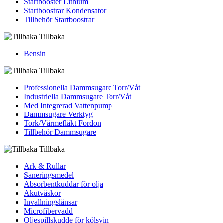
Startbooster Lithium
Startboostrar Kondensator
Tillbehör Startboostrar
Tillbaka
Bensin
Tillbaka
Professionella Dammsugare Torr/Våt
Industriella Dammsugare Torr/Våt
Med Integrerad Vattenpump
Dammsugare Verktyg
Tork/Värmefläkt Fordon
Tillbehör Dammsugare
Tillbaka
Ark & Rullar
Saneringsmedel
Absorbentkuddar för olja
Akutväskor
Invallningslänsar
Microfibervadd
Oljespillskudde för kölsvin