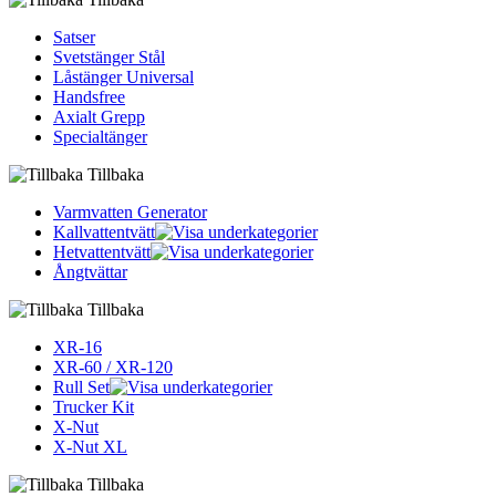
Satser
Svetstänger Stål
Låstänger Universal
Handsfree
Axialt Grepp
Specialtänger
Tillbaka
Varmvatten Generator
Kallvattentvätt
Hetvattentvätt
Ångtvättar
Tillbaka
XR-16
XR-60 / XR-120
Rull Set
Trucker Kit
X-Nut
X-Nut XL
Tillbaka