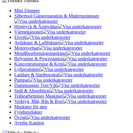
Tillbaka
Mini Dumper
Silbertool Gängreparation & Muttersprängare
Högtryck & Ångtvättar
Värmekanoner
Elverk
Avfuktare & Luftfuktare
Motorsvetsar
Metallbearbetningsmaskiner
Belysning & Powerstation
Koncentratsprutor & Kem
Lyftprodukter
Laddare & Startboostrar
Pumpar
Dammsugare Torr/Våt
Spill & Absorbtion
Träbearbetnings Maskiner
Verktyg, Mät, Bits & Borr
Maskiner för sten
Fyndprodukter
Övrigt
Ayerbe Katalog
Tillbaka