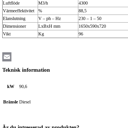
Luftflöde
M3/h
4300
Värmeeffektivitet
%
88,5
Elanslutning
V – ph – Hz
230 – 1 – 50
Dimensioner
LxBxH mm
1650x590x720
Vikt
Kg
96
Email
Teknisk information
kW
90,6
Bränsle
Diesel
Är du intresserad av produkten?