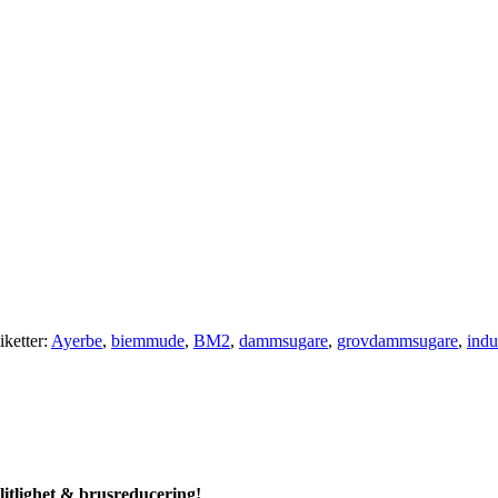
iketter:
Ayerbe
,
biemmude
,
BM2
,
dammsugare
,
grovdammsugare
,
ind
litlighet & brusreducering!