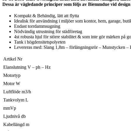
Dessa är vägledande principer som följs av Biemmdue vid design 
Kompakt & Behändig, lätt att flytta
Idealisk för användning i miljöer som kontor, hem, garage, but
Endast torrdammsugning
Nödvändig utrustning för städföretag
4st robusta hjul för större stabilitet & som inte gör märken på go
Tank i högdensitetspolyeten
Levereras med: Slang 1,8m – förlängningsrör – Munstycken – Pol
Artikel Nr
Elanslutning V – ph – Hz
Motortyp
Motor W
Luftflöde m3/h
Tankvolym L
mmVp
Ljudnivå db
Kabellängd m