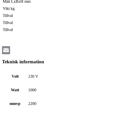
Mått LxBxH mm
Vikt kg
Tillval
Tillval
Tillval
Email
Teknisk information
Volt
230 V
Watt
1000
mmvp
2200